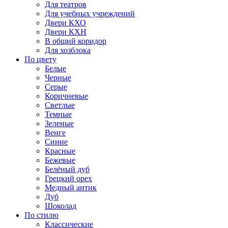
Для театров
Для учебных учреждений
Двери КХО
Двери КХН
В общий коридор
Для хозблока
По цвету
Белые
Черные
Серые
Коричневые
Светлые
Темные
Зеленые
Венге
Синие
Красные
Бежевые
Белёный дуб
Грецкий орех
Медный антик
Дуб
Шоколад
По стилю
Классические