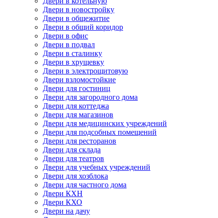
Двери в котельную
Двери в новостройку
Двери в общежитие
Двери в общий коридор
Двери в офис
Двери в подвал
Двери в сталинку
Двери в хрущевку
Двери в электрощитовую
Двери взломостойкие
Двери для гостиниц
Двери для загородного дома
Двери для коттеджа
Двери для магазинов
Двери для медицинских учреждений
Двери для подсобных помещений
Двери для ресторанов
Двери для склада
Двери для театров
Двери для учебных учреждений
Двери для хозблока
Двери для частного дома
Двери КХН
Двери КХО
Двери на дачу