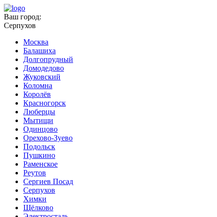
Ваш город:
Серпухов
Москва
Балашиха
Долгопрудный
Домодедово
Жуковский
Коломна
Королёв
Красногорск
Люберцы
Мытищи
Одинцово
Орехово-Зуево
Подольск
Пушкино
Раменское
Реутов
Сергиев Посад
Серпухов
Химки
Щёлково
Электросталь