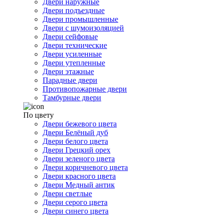
Двери наружные
Двери подъездные
Двери промышленные
Двери с шумоизоляцией
Двери сейфовые
Двери технические
Двери усиленные
Двери утепленные
Двери этажные
Парадные двери
Противопожарные двери
Тамбурные двери
По цвету
Двери бежевого цвета
Двери Белёный дуб
Двери белого цвета
Двери Грецкий орех
Двери зеленого цвета
Двери коричневого цвета
Двери красного цвета
Двери Медный антик
Двери светлые
Двери серого цвета
Двери синего цвета