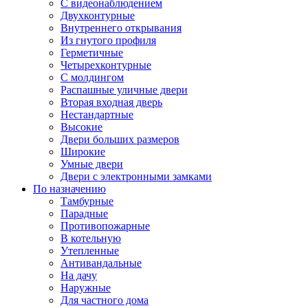
С видеонаблюдением
Двухконтурные
Внутреннего открывания
Из гнутого профиля
Герметичные
Четырехконтурные
С молдингом
Распашные уличные двери
Вторая входная дверь
Нестандартные
Высокие
Двери больших размеров
Широкие
Умные двери
Двери с электронными замками
По назначению
Тамбурные
Парадные
Противопожарные
В котельную
Утепленные
Антивандальные
На дачу
Наружные
Для частного дома