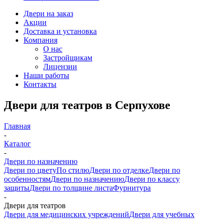
Двери на заказ
Акции
Доставка и установка
Компания
О нас
Застройщикам
Лицензии
Наши работы
Контакты
Двери для театров в Серпухове
Главная
-
Каталог
-
Двери по назначению
Двери по цвету
По стилю
Двери по отделке
Двери по
особенностям
Двери по назначению
Двери по классу
защиты
Двери по толщине листа
Фурнитура
-
Двери для театров
Двери для медицинских учреждений
Двери для учебных