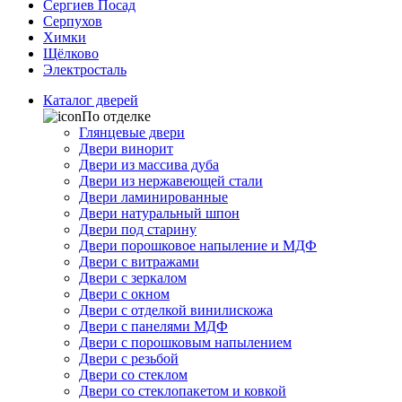
Сергиев Посад
Серпухов
Химки
Щёлково
Электросталь
Каталог дверей
По отделке
Глянцевые двери
Двери винорит
Двери из массива дуба
Двери из нержавеющей стали
Двери ламинированные
Двери натуральный шпон
Двери под старину
Двери порошковое напыление и МДФ
Двери с витражами
Двери с зеркалом
Двери с окном
Двери с отделкой винилискожа
Двери с панелями МДФ
Двери с порошковым напылением
Двери с резьбой
Двери со стеклом
Двери со стеклопакетом и ковкой