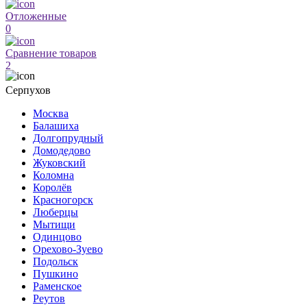
Отложенные
0
Сравнение товаров
2
Серпухов
Москва
Балашиха
Долгопрудный
Домодедово
Жуковский
Коломна
Королёв
Красногорск
Люберцы
Мытищи
Одинцово
Орехово-Зуево
Подольск
Пушкино
Раменское
Реутов