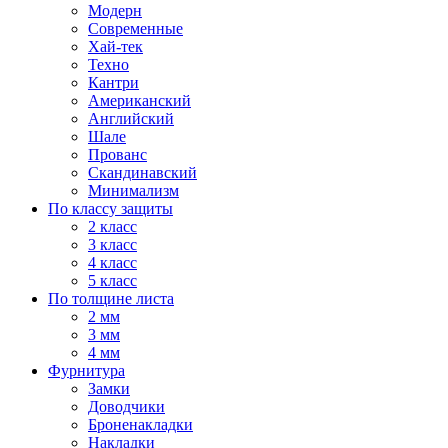
Модерн
Современные
Хай-тек
Техно
Кантри
Американский
Английский
Шале
Прованс
Скандинавский
Минимализм
По классу защиты
2 класс
3 класс
4 класс
5 класс
По толщине листа
2 мм
3 мм
4 мм
Фурнитура
Замки
Доводчики
Броненакладки
Накладки