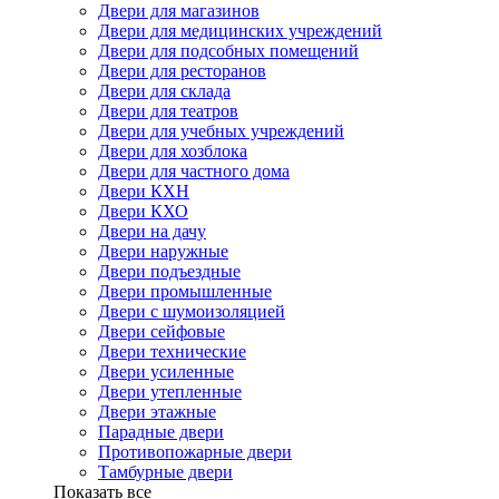
Двери для магазинов
Двери для медицинских учреждений
Двери для подсобных помещений
Двери для ресторанов
Двери для склада
Двери для театров
Двери для учебных учреждений
Двери для хозблока
Двери для частного дома
Двери КХН
Двери КХО
Двери на дачу
Двери наружные
Двери подъездные
Двери промышленные
Двери с шумоизоляцией
Двери сейфовые
Двери технические
Двери усиленные
Двери утепленные
Двери этажные
Парадные двери
Противопожарные двери
Тамбурные двери
Показать все