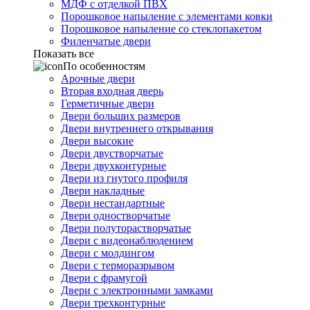
МДФ с отделкой ПВХ
Порошковое напыление с элементами ковки
Порошковое напыление со стеклопакетом
Филенчатые двери
Показать все
По особенностям
Арочные двери
Вторая входная дверь
Герметичные двери
Двери больших размеров
Двери внутреннего открывания
Двери высокие
Двери двустворчатые
Двери двухконтурные
Двери из гнутого профиля
Двери накладные
Двери нестандартные
Двери одностворчатые
Двери полуторастворчатые
Двери с видеонаблюдением
Двери с молдингом
Двери с терморазрывом
Двери с фрамугой
Двери с электронными замками
Двери трехконтурные