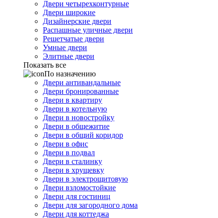
Двери четырехконтурные
Двери широкие
Дизайнерские двери
Распашные уличные двери
Решетчатые двери
Умные двери
Элитные двери
Показать все
По назначению
Двери антивандальные
Двери бронированные
Двери в квартиру
Двери в котельную
Двери в новостройку
Двери в общежитие
Двери в общий коридор
Двери в офис
Двери в подвал
Двери в сталинку
Двери в хрущевку
Двери в электрощитовую
Двери взломостойкие
Двери для гостиниц
Двери для загородного дома
Двери для коттеджа