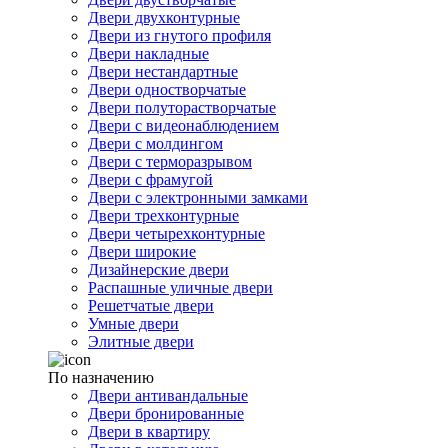
Двери двухконтурные
Двери из гнутого профиля
Двери накладные
Двери нестандартные
Двери одностворчатые
Двери полуторастворчатые
Двери с видеонаблюдением
Двери с молдингом
Двери с терморазрывом
Двери с фрамугой
Двери с электронными замками
Двери трехконтурные
Двери четырехконтурные
Двери широкие
Дизайнерские двери
Распашные уличные двери
Решетчатые двери
Умные двери
Элитные двери
По назначению
Двери антивандальные
Двери бронированные
Двери в квартиру