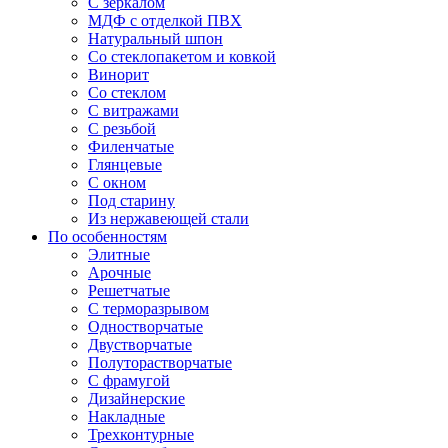
С зеркалом
МДФ с отделкой ПВХ
Натуральный шпон
Со стеклопакетом и ковкой
Винорит
Со стеклом
С витражами
С резьбой
Филенчатые
Глянцевые
С окном
Под старину
Из нержавеющей стали
По особенностям
Элитные
Арочные
Решетчатые
С терморазрывом
Одностворчатые
Двустворчатые
Полуторастворчатые
С фрамугой
Дизайнерские
Накладные
Трехконтурные