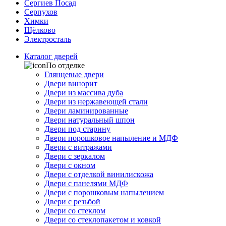
Сергиев Посад
Серпухов
Химки
Щёлково
Электросталь
Каталог дверей
По отделке
Глянцевые двери
Двери винорит
Двери из массива дуба
Двери из нержавеющей стали
Двери ламинированные
Двери натуральный шпон
Двери под старину
Двери порошковое напыление и МДФ
Двери с витражами
Двери с зеркалом
Двери с окном
Двери с отделкой винилискожа
Двери с панелями МДФ
Двери с порошковым напылением
Двери с резьбой
Двери со стеклом
Двери со стеклопакетом и ковкой