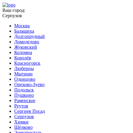
Ваш город:
Серпухов
Москва
Балашиха
Долгопрудный
Домодедово
Жуковский
Коломна
Королёв
Красногорск
Люберцы
Мытищи
Одинцово
Орехово-Зуево
Подольск
Пушкино
Раменское
Реутов
Сергиев Посад
Серпухов
Химки
Щёлково
Электросталь