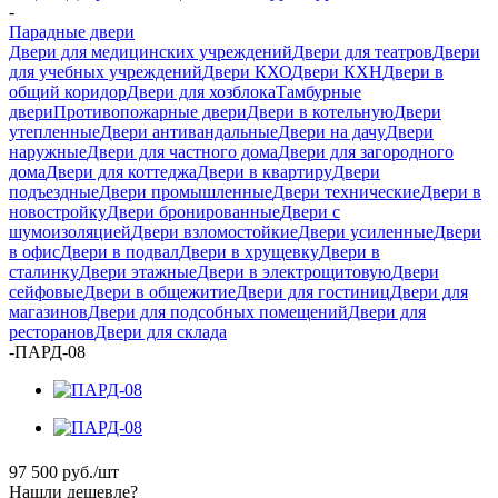
-
Парадные двери
Двери для медицинских учреждений
Двери для театров
Двери
для учебных учреждений
Двери КХО
Двери КХН
Двери в
общий коридор
Двери для хозблока
Тамбурные
двери
Противопожарные двери
Двери в котельную
Двери
утепленные
Двери антивандальные
Двери на дачу
Двери
наружные
Двери для частного дома
Двери для загородного
дома
Двери для коттеджа
Двери в квартиру
Двери
подъездные
Двери промышленные
Двери технические
Двери в
новостройку
Двери бронированные
Двери с
шумоизоляцией
Двери взломостойкие
Двери усиленные
Двери
в офис
Двери в подвал
Двери в хрущевку
Двери в
сталинку
Двери этажные
Двери в электрощитовую
Двери
сейфовые
Двери в общежитие
Двери для гостиниц
Двери для
магазинов
Двери для подсобных помещений
Двери для
ресторанов
Двери для склада
-
ПАРД-08
97 500
руб.
/шт
Нашли дешевле?