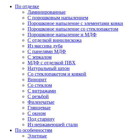
По отделке
Ламинированные
С порошковым напылением
Порошковое напыление с элементами ковки
Порошковое напыление со стеклопакетом
Порошковое напыление и МДФ
С отделкой винилискожа
Из массива дуба
С панелями МДФ
С зеркалом
МДФ с отделкой ПВХ
Натуральный шпон
Со стеклопакетом и ковкой
Винорит
Со стеклом
С витражами
С резьбой
Филенчатые
Глянцевые
С окном
Под старину
Из нержавеющей стали
По особенностям
Элитные