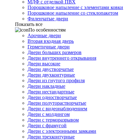
МДФ с отделкой ПВХ
Порошковое напыление с элементами ковки
Порошковое напыление со стеклопакетом
Филенчатые двери
Показать все
По особенностям
Арочные двери
Вторая входная дверь
Герметичные двери
Двери больших размеров
Двери внутреннего открывания
Двери высокие
Двери двустворчатые
Двери двухконтурные
Двери из гнутого профиля
Двери накладные
Двери нестандартные
Двери одностворчатые
Двери полуторастворчатые
Двери с видеонаблюдением
Двери с молдингом
Двери с терморазрывом
Двери с фрамугой
Двери с электронными замками
Двери трехконтурные