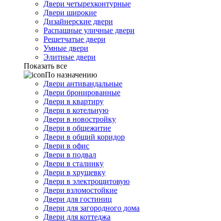
Двери четырехконтурные
Двери широкие
Дизайнерские двери
Распашные уличные двери
Решетчатые двери
Умные двери
Элитные двери
Показать все
По назначению
Двери антивандальные
Двери бронированные
Двери в квартиру
Двери в котельную
Двери в новостройку
Двери в общежитие
Двери в общий коридор
Двери в офис
Двери в подвал
Двери в сталинку
Двери в хрущевку
Двери в электрощитовую
Двери взломостойкие
Двери для гостиниц
Двери для загородного дома
Двери для коттеджа