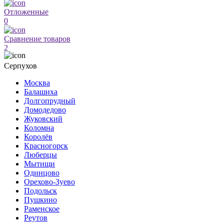
Отложенные
0
Сравнение товаров
2
Серпухов
Москва
Балашиха
Долгопрудный
Домодедово
Жуковский
Коломна
Королёв
Красногорск
Люберцы
Мытищи
Одинцово
Орехово-Зуево
Подольск
Пушкино
Раменское
Реутов