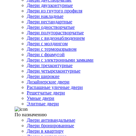
Двери двухконтурные
Двери из гнутого профиля
Двери накладные
Двери нестандартные
Двери одностворчатые
Двери полуторастворчатые
Двери с видеонаблюдением
Двери с молдингом
Двери с терморазрывом
Двери с фрамугой
Двери с электронными замками
Двери трехконтурные
Двери четырехконтурные
Двери широкие
Дизайнерские двери
Распашные уличные двери
Решетчатые двери
Умные двери
Элитные двери
По назначению
Двери антивандальные
Двери бронированные
Двери в квартиру