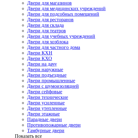
Двери для магазинов
Двери для медицинских учреждений
Двери для подсобных помещений
Двери для ресторанов
Двери для склада
Двери для театров
Двери для учебных учреждений
Двери для хозблока
Двери для частного дома
Двери КХН
Двери КХО
Двери на дачу
Двери наружные
Двери подъездные
Двери промышленные
Двери с шумоизоляцией
Двери сейфовые
Двери технические
Двери усиленные
Двери утепленные
Двери этажные
Парадные двери
Противопожарные двери
Тамбурные двери
Показать все