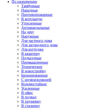
По назначению
Тамбурные
Парадные
Противопожарные
В котельную
Утепленные
Антивандальные
На дачу
Наружные
Для частного дома
Для загородного дома
Для коттеджа
В квартиру
Подъездные
Промышленные
Технические
В новостройку
Бронированные
С шумоизоляцией
Взломостойкие
Усиленные
В офис
В подвал
В хрущевку
В сталинку