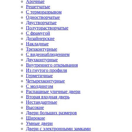
Арочные
Решетчатые
С терморазрывом
Одностворчатые
Двустворчатые
Полуторастворчатые
С фрамугой
Дизайнерские
Накладные
Трехконтурные
С видеонаблюдением
Двухконтурные
Внутреннего открывания
Из гнутого профиля
Герметичные
Четырехконтурные
С молдингом
Распашные уличные двери
Вторая входная дверь
Нестандартные
Высокие
Двери больших размеров
Широкие
Умные двери
Двери с электронными замками