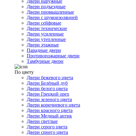
Двери наружные
Двери подъездные
Двери промышленные
Двери с шумоизоляцией
Двери сейфовые
Двери технические
Двери усиленные
Двери утепленные
Двери этажные
Парадные двери
Противопожарные двери
Тамбурные двери
По цвету
Двери бежевого цвета
Двери Белёный дуб
Двери белого цвета
Двери Грецкий орех
Двери зеленого цвета
Двери коричневого цвета
Двери красного цвета
Двери Медный антик
Двери светлые
Двери серого цвета
Двери синего цвета