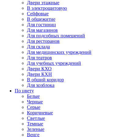
Двери этажные
В электрощитовую
Сейфовые
В общежитие
Для гостиниц
Для магазинов
Для подсобных помещений
Для ресторанов
Для склада
Для медицинских учреждений
Для театров
Для учебных учреждений
Двери КХО
Двери КХН
В общий коридор
Для хозблока
По цвету
Белые
Черные
Серые
Коричневые
Светлые
Темные
Зеленые
Венге