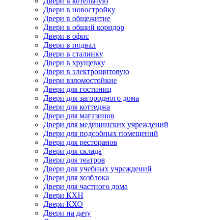
Двери в котельную
Двери в новостройку
Двери в общежитие
Двери в общий коридор
Двери в офис
Двери в подвал
Двери в сталинку
Двери в хрущевку
Двери в электрощитовую
Двери взломостойкие
Двери для гостиниц
Двери для загородного дома
Двери для коттеджа
Двери для магазинов
Двери для медицинских учреждений
Двери для подсобных помещений
Двери для ресторанов
Двери для склада
Двери для театров
Двери для учебных учреждений
Двери для хозблока
Двери для частного дома
Двери КХН
Двери КХО
Двери на дачу