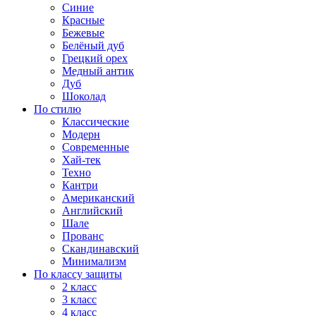
Синие
Красные
Бежевые
Белёный дуб
Грецкий орех
Медный антик
Дуб
Шоколад
По стилю
Классические
Модерн
Современные
Хай-тек
Техно
Кантри
Американский
Английский
Шале
Прованс
Скандинавский
Минимализм
По классу защиты
2 класс
3 класс
4 класс