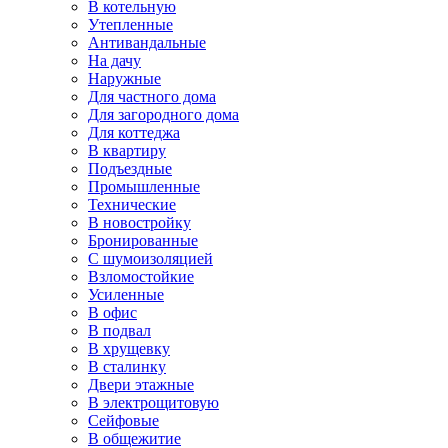
В котельную
Утепленные
Антивандальные
На дачу
Наружные
Для частного дома
Для загородного дома
Для коттеджа
В квартиру
Подъездные
Промышленные
Технические
В новостройку
Бронированные
С шумоизоляцией
Взломостойкие
Усиленные
В офис
В подвал
В хрущевку
В сталинку
Двери этажные
В электрощитовую
Сейфовые
В общежитие