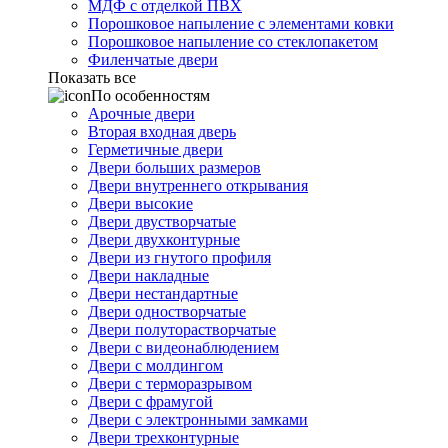
МДФ с отделкой ПВХ
Порошковое напыление с элементами ковки
Порошковое напыление со стеклопакетом
Филенчатые двери
Показать все
По особенностям
Арочные двери
Вторая входная дверь
Герметичные двери
Двери больших размеров
Двери внутреннего открывания
Двери высокие
Двери двустворчатые
Двери двухконтурные
Двери из гнутого профиля
Двери накладные
Двери нестандартные
Двери одностворчатые
Двери полуторастворчатые
Двери с видеонаблюдением
Двери с молдингом
Двери с терморазрывом
Двери с фрамугой
Двери с электронными замками
Двери трехконтурные