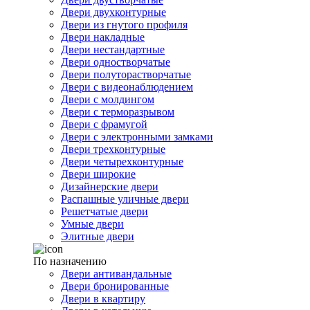
Двери двухконтурные
Двери из гнутого профиля
Двери накладные
Двери нестандартные
Двери одностворчатые
Двери полуторастворчатые
Двери с видеонаблюдением
Двери с молдингом
Двери с терморазрывом
Двери с фрамугой
Двери с электронными замками
Двери трехконтурные
Двери четырехконтурные
Двери широкие
Дизайнерские двери
Распашные уличные двери
Решетчатые двери
Умные двери
Элитные двери
По назначению
Двери антивандальные
Двери бронированные
Двери в квартиру