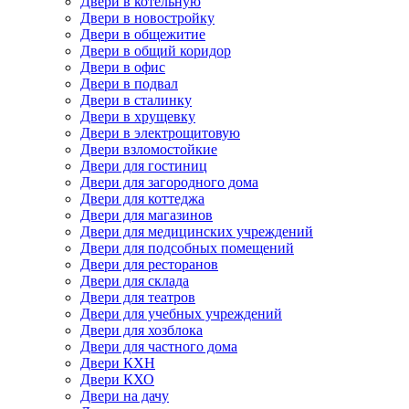
Двери в котельную
Двери в новостройку
Двери в общежитие
Двери в общий коридор
Двери в офис
Двери в подвал
Двери в сталинку
Двери в хрущевку
Двери в электрощитовую
Двери взломостойкие
Двери для гостиниц
Двери для загородного дома
Двери для коттеджа
Двери для магазинов
Двери для медицинских учреждений
Двери для подсобных помещений
Двери для ресторанов
Двери для склада
Двери для театров
Двери для учебных учреждений
Двери для хозблока
Двери для частного дома
Двери КХН
Двери КХО
Двери на дачу