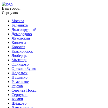
Ваш город:
Серпухов
Москва
Балашиха
Долгопрудный
Домодедово
Жуковский
Коломна
Королёв
Красногорск
Люберцы
Мытищи
Одинцово
Орехово-Зуево
Подольск
Пушкино
Раменское
Реутов
Сергиев Посад
Серпухов
Химки
Щёлково
Электросталь