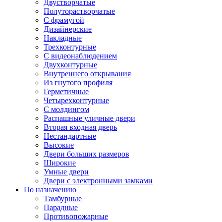
Двустворчатые
Полуторастворчатые
С фрамугой
Дизайнерские
Накладные
Трехконтурные
С видеонаблюдением
Двухконтурные
Внутреннего открывания
Из гнутого профиля
Герметичные
Четырехконтурные
С молдингом
Распашные уличные двери
Вторая входная дверь
Нестандартные
Высокие
Двери больших размеров
Широкие
Умные двери
Двери с электронными замками
По назначению
Тамбурные
Парадные
Противопожарные