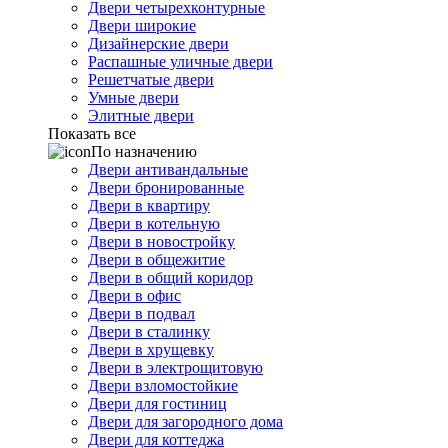
Двери четырехконтурные
Двери широкие
Дизайнерские двери
Распашные уличные двери
Решетчатые двери
Умные двери
Элитные двери
Показать все
По назначению
Двери антивандальные
Двери бронированные
Двери в квартиру
Двери в котельную
Двери в новостройку
Двери в общежитие
Двери в общий коридор
Двери в офис
Двери в подвал
Двери в сталинку
Двери в хрущевку
Двери в электрощитовую
Двери взломостойкие
Двери для гостиниц
Двери для загородного дома
Двери для коттеджа