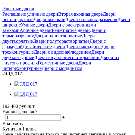
-
Элитные двери
Распашные уличные двери
Вторая входная дверь
Двери
нестандартные
Двери высокие
Двери больших размеров
Двери
широкие
Умные двери
Двери с электронными
замками
Арочные двери
Решетчатые двери
Двери с
терморазрывом
Двери одностворчатые
Двери
двустворчатые
Двери полуторастворчатые
Двери с
фрамугой
Дизайнерские двери
Двери накладные
Двери
трехконтурные
Двери с видеонаблюдением
Двери
двухконтурные
Двери внутреннего открывания
Двери из
гнутого профиля
Герметичные двери
Двери
четырехконтурные
Двери с молдингом
-
ЭЛД 017
192 400
руб.
/шт
Нашли дешевле?
-
+
В корзину
Купить в 1 клик
Цена действительна только для интернет-магазина и может