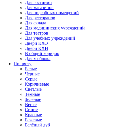
Для гостиниц
Для магазинов
Для подсобных помещений
Для ресторанов
Для склада
Для медицинских учреждений
Для театров
Для учебных учреждений
Двери КХО
Двери КХН
В общий коридор
Для хозблока
По цвету
Белые
Черные
Серые
Коричневые
Светлые
Темные
Зеленые
Венге
Синие
Красные
Бежевые
Белёный дуб