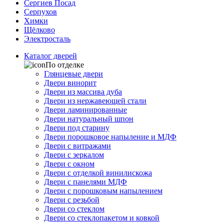
Сергиев Посад
Серпухов
Химки
Щёлково
Электросталь
Каталог дверей
По отделке
Глянцевые двери
Двери винорит
Двери из массива дуба
Двери из нержавеющей стали
Двери ламинированные
Двери натуральный шпон
Двери под старину
Двери порошковое напыление и МДФ
Двери с витражами
Двери с зеркалом
Двери с окном
Двери с отделкой винилискожа
Двери с панелями МДФ
Двери с порошковым напылением
Двери с резьбой
Двери со стеклом
Двери со стеклопакетом и ковкой