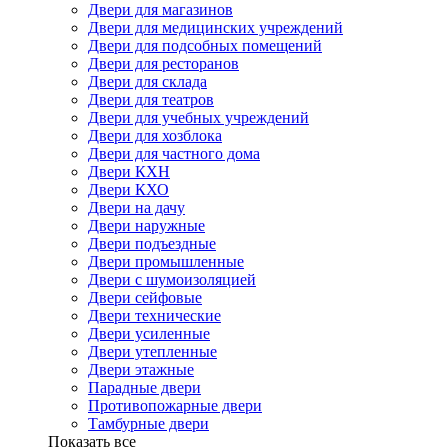
Двери для магазинов
Двери для медицинских учреждений
Двери для подсобных помещений
Двери для ресторанов
Двери для склада
Двери для театров
Двери для учебных учреждений
Двери для хозблока
Двери для частного дома
Двери КХН
Двери КХО
Двери на дачу
Двери наружные
Двери подъездные
Двери промышленные
Двери с шумоизоляцией
Двери сейфовые
Двери технические
Двери усиленные
Двери утепленные
Двери этажные
Парадные двери
Противопожарные двери
Тамбурные двери
Показать все