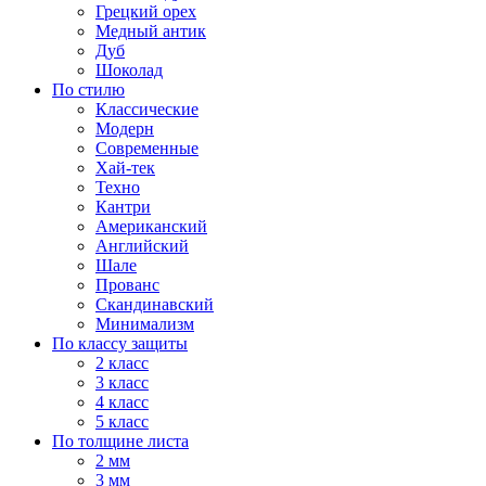
Грецкий орех
Медный антик
Дуб
Шоколад
По стилю
Классические
Модерн
Современные
Хай-тек
Техно
Кантри
Американский
Английский
Шале
Прованс
Скандинавский
Минимализм
По классу защиты
2 класс
3 класс
4 класс
5 класс
По толщине листа
2 мм
3 мм