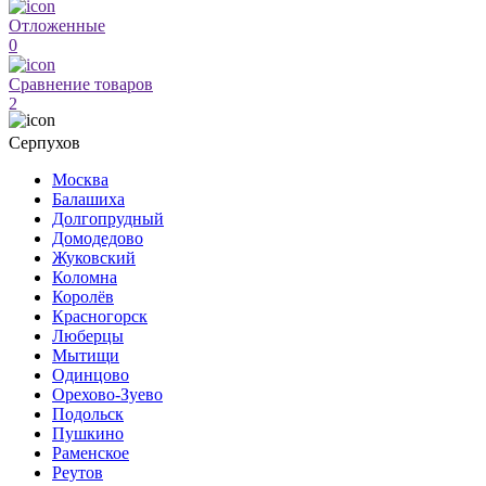
Отложенные
0
Сравнение товаров
2
Серпухов
Москва
Балашиха
Долгопрудный
Домодедово
Жуковский
Коломна
Королёв
Красногорск
Люберцы
Мытищи
Одинцово
Орехово-Зуево
Подольск
Пушкино
Раменское
Реутов