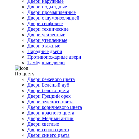
Двери наружные
Двери подъездные
Двери промышленные
Двери с шумоизоляцией
Двери сейфовые
Двери технические
Двери усиленные
Двери утепленные
Двери этажные
Парадные двери
Противопожарные двери
Тамбурные двери
По цвету
Двери бежевого цвета
Двери Белёный дуб
Двери белого цвета
Двери Грецкий орех
Двери зеленого цвета
Двери коричневого цвета
Двери красного цвета
Двери Медный антик
Двери светлые
Двери серого цвета
Двери синего цвета