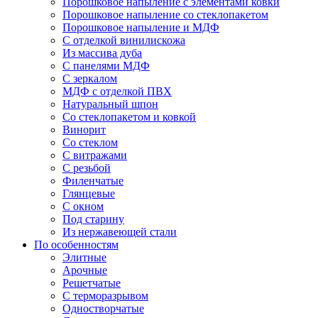
Порошковое напыление с элементами ковки
Порошковое напыление со стеклопакетом
Порошковое напыление и МДФ
С отделкой винилискожа
Из массива дуба
С панелями МДФ
С зеркалом
МДФ с отделкой ПВХ
Натуральный шпон
Со стеклопакетом и ковкой
Винорит
Со стеклом
С витражами
С резьбой
Филенчатые
Глянцевые
С окном
Под старину
Из нержавеющей стали
По особенностям
Элитные
Арочные
Решетчатые
С терморазрывом
Одностворчатые