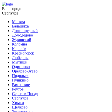
Ваш город:
Серпухов
Москва
Балашиха
Долгопрудный
Домодедово
Жуковский
Коломна
Королёв
Красногорск
Люберцы
Мытищи
Одинцово
Орехово-Зуево
Подольск
Пушкино
Раменское
Реутов
Сергиев Посад
Серпухов
Химки
Щёлково
Электросталь