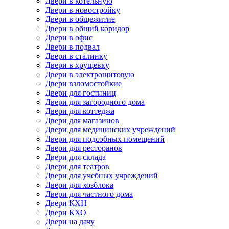
Двери в котельную
Двери в новостройку
Двери в общежитие
Двери в общий коридор
Двери в офис
Двери в подвал
Двери в сталинку
Двери в хрущевку
Двери в электрощитовую
Двери взломостойкие
Двери для гостиниц
Двери для загородного дома
Двери для коттеджа
Двери для магазинов
Двери для медицинских учреждений
Двери для подсобных помещений
Двери для ресторанов
Двери для склада
Двери для театров
Двери для учебных учреждений
Двери для хозблока
Двери для частного дома
Двери КХН
Двери КХО
Двери на дачу