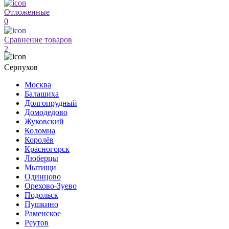
Отложенные
0
Сравнение товаров
2
Серпухов
Москва
Балашиха
Долгопрудный
Домодедово
Жуковский
Коломна
Королёв
Красногорск
Люберцы
Мытищи
Одинцово
Орехово-Зуево
Подольск
Пушкино
Раменское
Реутов