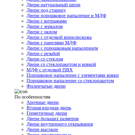
Двери натуральный шпон
Двери под старину
Двери порошковое напыление и МДФ
Двери с витражами
Двери с зеркалом
Двери с окном
Двери с отделкой винилискожа
Двери с панелями МДФ
Двери с порошковым напылением
Двери с резьбой
Двери со стеклом
Двери со стеклопакетом и ковкой
МДФ с отделкой ПВХ
Порошковое напыление с элементами ковки
Порошковое напыление со стеклопакетом
Филенчатые двери
По особенностям
Арочные двери
Вторая входная дверь
Герметичные двери
Двери больших размеров
Двери внутреннего открывания
Двери высокие
Двери двустворчатые