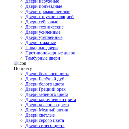
Двери наружные
Двери подъездные
Двери промышленные
Двери с шумоизоляцией
Двери сейфовые
Двери технические
Двери усиленные
Двери утепленные
Двери этажные
Парадные двери
Противопожарные двери
Тамбурные двери
По цвету
Двери бежевого цвета
Двери Белёный дуб
Двери белого цвета
Двери Грецкий орех
Двери зеленого цвета
Двери коричневого цвета
Двери красного цвета
Двери Медный антик
Двери светлые
Двери серого цвета
Двери синего цвета