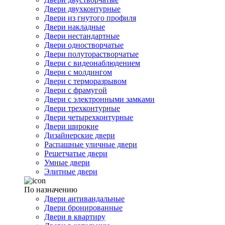
Двери двухконтурные
Двери из гнутого профиля
Двери накладные
Двери нестандартные
Двери одностворчатые
Двери полуторастворчатые
Двери с видеонаблюдением
Двери с молдингом
Двери с терморазрывом
Двери с фрамугой
Двери с электронными замками
Двери трехконтурные
Двери четырехконтурные
Двери широкие
Дизайнерские двери
Распашные уличные двери
Решетчатые двери
Умные двери
Элитные двери
По назначению
Двери антивандальные
Двери бронированные
Двери в квартиру