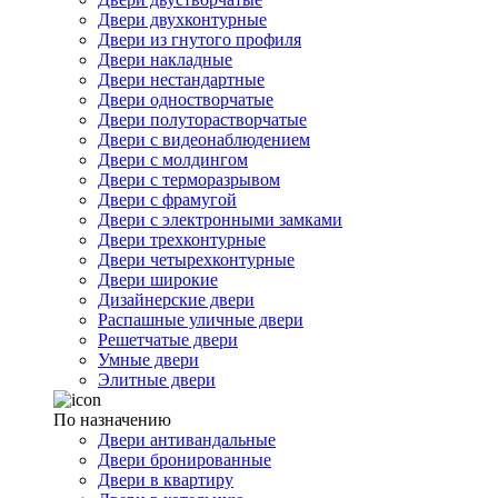
Двери двухконтурные
Двери из гнутого профиля
Двери накладные
Двери нестандартные
Двери одностворчатые
Двери полуторастворчатые
Двери с видеонаблюдением
Двери с молдингом
Двери с терморазрывом
Двери с фрамугой
Двери с электронными замками
Двери трехконтурные
Двери четырехконтурные
Двери широкие
Дизайнерские двери
Распашные уличные двери
Решетчатые двери
Умные двери
Элитные двери
По назначению
Двери антивандальные
Двери бронированные
Двери в квартиру