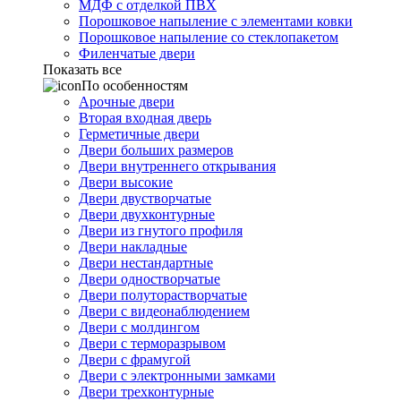
МДФ с отделкой ПВХ
Порошковое напыление с элементами ковки
Порошковое напыление со стеклопакетом
Филенчатые двери
Показать все
По особенностям
Арочные двери
Вторая входная дверь
Герметичные двери
Двери больших размеров
Двери внутреннего открывания
Двери высокие
Двери двустворчатые
Двери двухконтурные
Двери из гнутого профиля
Двери накладные
Двери нестандартные
Двери одностворчатые
Двери полуторастворчатые
Двери с видеонаблюдением
Двери с молдингом
Двери с терморазрывом
Двери с фрамугой
Двери с электронными замками
Двери трехконтурные