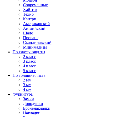
Модерн
Современные
Хай-тек
Техно
Кантри
Американский
Английский
Шале
Прованс
Скандинавский
Минимализм
По классу защиты
2 класс
3 класс
4 класс
5 класс
По толщине листа
2 мм
3 мм
4 мм
Фурнитура
Замки
Доводчики
Броненакладки
Накладки