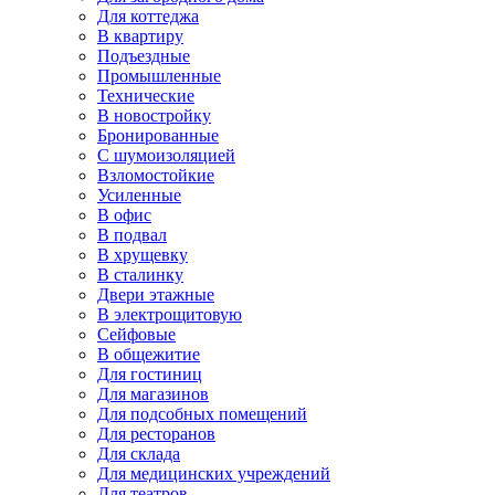
Для коттеджа
В квартиру
Подъездные
Промышленные
Технические
В новостройку
Бронированные
С шумоизоляцией
Взломостойкие
Усиленные
В офис
В подвал
В хрущевку
В сталинку
Двери этажные
В электрощитовую
Сейфовые
В общежитие
Для гостиниц
Для магазинов
Для подсобных помещений
Для ресторанов
Для склада
Для медицинских учреждений
Для театров