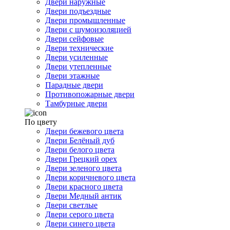
Двери наружные
Двери подъездные
Двери промышленные
Двери с шумоизоляцией
Двери сейфовые
Двери технические
Двери усиленные
Двери утепленные
Двери этажные
Парадные двери
Противопожарные двери
Тамбурные двери
По цвету
Двери бежевого цвета
Двери Белёный дуб
Двери белого цвета
Двери Грецкий орех
Двери зеленого цвета
Двери коричневого цвета
Двери красного цвета
Двери Медный антик
Двери светлые
Двери серого цвета
Двери синего цвета