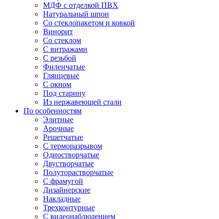
МДФ с отделкой ПВХ
Натуральный шпон
Со стеклопакетом и ковкой
Винорит
Со стеклом
С витражами
С резьбой
Филенчатые
Глянцевые
С окном
Под старину
Из нержавеющей стали
По особенностям
Элитные
Арочные
Решетчатые
С терморазрывом
Одностворчатые
Двустворчатые
Полуторастворчатые
С фрамугой
Дизайнерские
Накладные
Трехконтурные
С видеонаблюдением