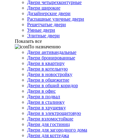
Двери четырехконтурные
Двери широкие
Дизайнерские двери
Распашные уличные двери
Решетчатые двери
Умные двери
Элитные двери
Показать все
По назначению
Двери антивандальные
Двери бронированные
Двери в квартиру
Двери в котельную
Двери в новостройку
Двери в общежитие
Двери в общий коридор
Двери в офис
Двери в подвал
Двери в сталинку
Двери в хрущевку
Двери в электрощитовую
Двери взломостойкие
Двери для гостиниц
Двери для загородного дома
Двери для коттеджа