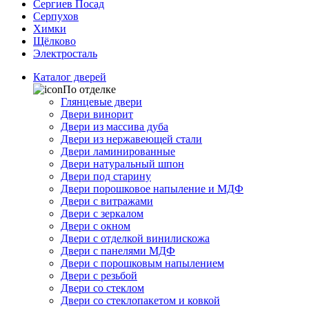
Сергиев Посад
Серпухов
Химки
Щёлково
Электросталь
Каталог дверей
По отделке
Глянцевые двери
Двери винорит
Двери из массива дуба
Двери из нержавеющей стали
Двери ламинированные
Двери натуральный шпон
Двери под старину
Двери порошковое напыление и МДФ
Двери с витражами
Двери с зеркалом
Двери с окном
Двери с отделкой винилискожа
Двери с панелями МДФ
Двери с порошковым напылением
Двери с резьбой
Двери со стеклом
Двери со стеклопакетом и ковкой