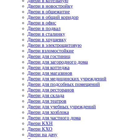
Двери в котельную
Двери в новостройку
Двери в общежитие
Двери в общий коридор
Двери в офис
Двери в подвал
Двери в сталинку
Двери в хрущевку
Двери в электрощитовую
Двери взломостойкие
Двери для гостиниц
Двери для загородного дома
Двери для коттеджа
Двери для магазинов
Двери для медицинских учреждений
Двери для подсобных помещений
Двери для ресторанов
Двери для склада
Двери для театров
Двери для учебных учреждений
Двери для хозблока
Двери для частного дома
Двери КХН
Двери КХО
Двери на дачу