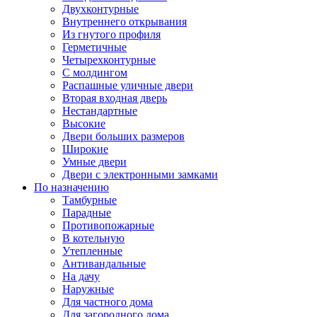
Двухконтурные
Внутреннего открывания
Из гнутого профиля
Герметичные
Четырехконтурные
С молдингом
Распашные уличные двери
Вторая входная дверь
Нестандартные
Высокие
Двери больших размеров
Широкие
Умные двери
Двери с электронными замками
По назначению
Тамбурные
Парадные
Противопожарные
В котельную
Утепленные
Антивандальные
На дачу
Наружные
Для частного дома
Для загородного дома