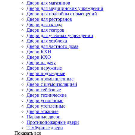
Двери для магазинов
Двери для медицинских учреждений
Двери для подсобных помещений
Двери для ресторанов
Двери для склада
Двери для театров
Двери для учебных учреждений
Двери для хозблока
Двери для частного дома
Двери КХН
Двери КХО
Двери на дачу
Двери наружные
Двери подъездные
Двери промышленные
Двери с шумоизоляцией
Двери сейфовые
Двери технические
Двери усиленные
Двери утепленные
Двери этажные
Парадные двери
Противопожарные двери
Тамбурные двери
Показать все