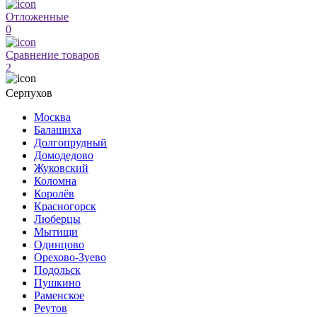
Отложенные
0
Сравнение товаров
2
Серпухов
Москва
Балашиха
Долгопрудный
Домодедово
Жуковский
Коломна
Королёв
Красногорск
Люберцы
Мытищи
Одинцово
Орехово-Зуево
Подольск
Пушкино
Раменское
Реутов