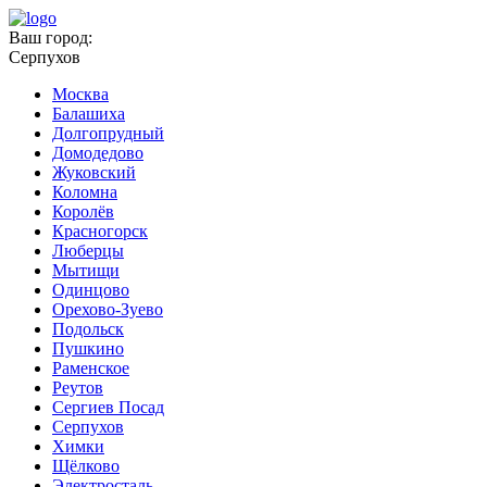
Ваш город:
Серпухов
Москва
Балашиха
Долгопрудный
Домодедово
Жуковский
Коломна
Королёв
Красногорск
Люберцы
Мытищи
Одинцово
Орехово-Зуево
Подольск
Пушкино
Раменское
Реутов
Сергиев Посад
Серпухов
Химки
Щёлково
Электросталь