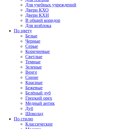
Для учебных учреждений
Двери КХО
Двери КХН
В общий коридор
Для хозблока
По цвету
Белые
Черные
Серые
Коричневые
Светлые
Темные
Зеленые
Венге
Синие
Красные
Бежевые
Белёный дуб
Грецкий орех
Медный антик
Дуб
Шоколад
По стилю
Классические