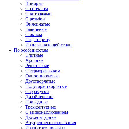
Винорит
Со стеклом
С витражами
С резьбой
Филенчатые
Глянцевые
С окном
Под старину
Из нержавеющей стали
По особенностям
Элитные
Арочные
Решетчатые
С терморазрывом
Одностворчатые
Двустворчатые
Полуторастворчатые
С фрамугой
Дизайнерские
Накладные
Трехконтурные
С видеонаблюдением
Двухконтурные
Внутреннего открывания
Из гнутого профиля