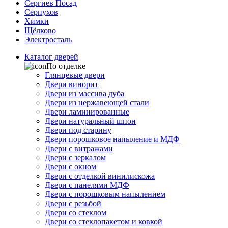
Сергиев Посад
Серпухов
Химки
Щёлково
Электросталь
Каталог дверей
По отделке
Глянцевые двери
Двери винорит
Двери из массива дуба
Двери из нержавеющей стали
Двери ламинированные
Двери натуральный шпон
Двери под старину
Двери порошковое напыление и МДФ
Двери с витражами
Двери с зеркалом
Двери с окном
Двери с отделкой винилискожа
Двери с панелями МДФ
Двери с порошковым напылением
Двери с резьбой
Двери со стеклом
Двери со стеклопакетом и ковкой