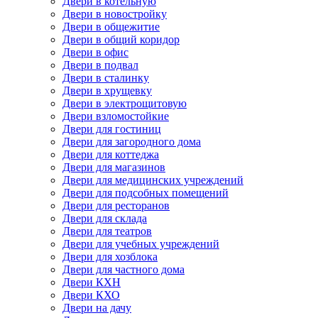
Двери в котельную
Двери в новостройку
Двери в общежитие
Двери в общий коридор
Двери в офис
Двери в подвал
Двери в сталинку
Двери в хрущевку
Двери в электрощитовую
Двери взломостойкие
Двери для гостиниц
Двери для загородного дома
Двери для коттеджа
Двери для магазинов
Двери для медицинских учреждений
Двери для подсобных помещений
Двери для ресторанов
Двери для склада
Двери для театров
Двери для учебных учреждений
Двери для хозблока
Двери для частного дома
Двери КХН
Двери КХО
Двери на дачу