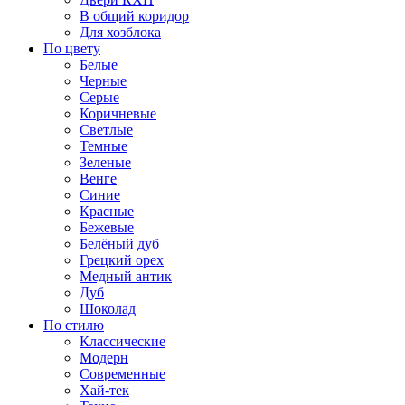
В общий коридор
Для хозблока
По цвету
Белые
Черные
Серые
Коричневые
Светлые
Темные
Зеленые
Венге
Синие
Красные
Бежевые
Белёный дуб
Грецкий орех
Медный антик
Дуб
Шоколад
По стилю
Классические
Модерн
Современные
Хай-тек