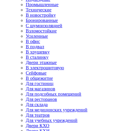
Промышленные
Технические
В новостройку
Бронированные
С шумоизоляцией
Взломостойкие
Усиленные
В офис
В подвал
В хрущевку
В сталинку
Двери этажные
В электрощитовую
Сейфовые
В общежитие
Для гостиниц
Для магазинов
Для подсобных помещений
Для ресторанов
Для склада
Для медицинских учреждений
Для театров
Для учебных учреждений
Двери КХО
Двери КХН