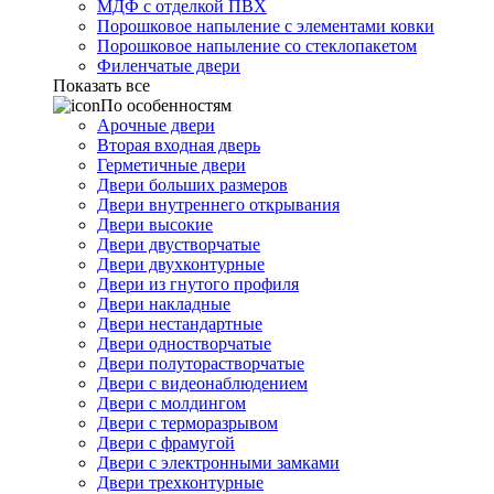
МДФ с отделкой ПВХ
Порошковое напыление с элементами ковки
Порошковое напыление со стеклопакетом
Филенчатые двери
Показать все
По особенностям
Арочные двери
Вторая входная дверь
Герметичные двери
Двери больших размеров
Двери внутреннего открывания
Двери высокие
Двери двустворчатые
Двери двухконтурные
Двери из гнутого профиля
Двери накладные
Двери нестандартные
Двери одностворчатые
Двери полуторастворчатые
Двери с видеонаблюдением
Двери с молдингом
Двери с терморазрывом
Двери с фрамугой
Двери с электронными замками
Двери трехконтурные