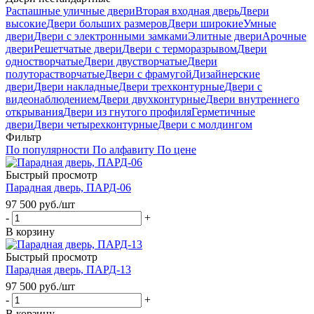
Распашные уличные двери
Вторая входная дверь
Двери
высокие
Двери больших размеров
Двери широкие
Умные
двери
Двери с электронными замками
Элитные двери
Арочные
двери
Решетчатые двери
Двери с терморазрывом
Двери
одностворчатые
Двери двустворчатые
Двери
полуторастворчатые
Двери с фрамугой
Дизайнерские
двери
Двери накладные
Двери трехконтурные
Двери с
видеонаблюдением
Двери двухконтурные
Двери внутреннего
открывания
Двери из гнутого профиля
Герметичные
двери
Двери четырехконтурные
Двери с молдингом
Фильтр
По популярности
По алфавиту
По цене
Быстрый просмотр
Парадная дверь, ПАРД-06
97 500
руб.
/шт
-
+
В корзину
Быстрый просмотр
Парадная дверь, ПАРД-13
97 500
руб.
/шт
-
+
В корзину