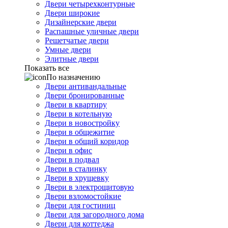
Двери четырехконтурные
Двери широкие
Дизайнерские двери
Распашные уличные двери
Решетчатые двери
Умные двери
Элитные двери
Показать все
По назначению
Двери антивандальные
Двери бронированные
Двери в квартиру
Двери в котельную
Двери в новостройку
Двери в общежитие
Двери в общий коридор
Двери в офис
Двери в подвал
Двери в сталинку
Двери в хрущевку
Двери в электрощитовую
Двери взломостойкие
Двери для гостиниц
Двери для загородного дома
Двери для коттеджа