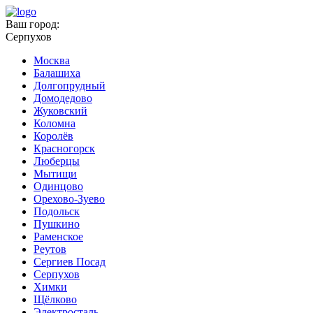
Ваш город:
Серпухов
Москва
Балашиха
Долгопрудный
Домодедово
Жуковский
Коломна
Королёв
Красногорск
Люберцы
Мытищи
Одинцово
Орехово-Зуево
Подольск
Пушкино
Раменское
Реутов
Сергиев Посад
Серпухов
Химки
Щёлково
Электросталь