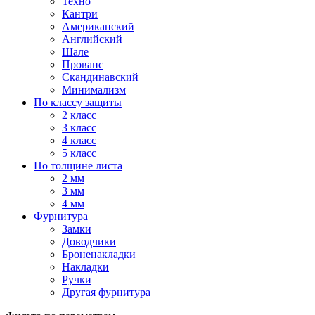
Техно
Кантри
Американский
Английский
Шале
Прованс
Скандинавский
Минимализм
По классу защиты
2 класс
3 класс
4 класс
5 класс
По толщине листа
2 мм
3 мм
4 мм
Фурнитура
Замки
Доводчики
Броненакладки
Накладки
Ручки
Другая фурнитура