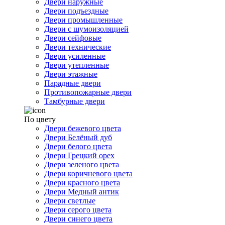
Двери наружные
Двери подъездные
Двери промышленные
Двери с шумоизоляцией
Двери сейфовые
Двери технические
Двери усиленные
Двери утепленные
Двери этажные
Парадные двери
Противопожарные двери
Тамбурные двери
По цвету
Двери бежевого цвета
Двери Белёный дуб
Двери белого цвета
Двери Грецкий орех
Двери зеленого цвета
Двери коричневого цвета
Двери красного цвета
Двери Медный антик
Двери светлые
Двери серого цвета
Двери синего цвета