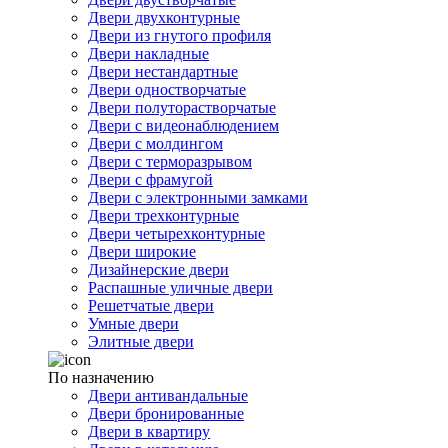
Двери двухконтурные
Двери из гнутого профиля
Двери накладные
Двери нестандартные
Двери одностворчатые
Двери полуторастворчатые
Двери с видеонаблюдением
Двери с молдингом
Двери с терморазрывом
Двери с фрамугой
Двери с электронными замками
Двери трехконтурные
Двери четырехконтурные
Двери широкие
Дизайнерские двери
Распашные уличные двери
Решетчатые двери
Умные двери
Элитные двери
По назначению
Двери антивандальные
Двери бронированные
Двери в квартиру