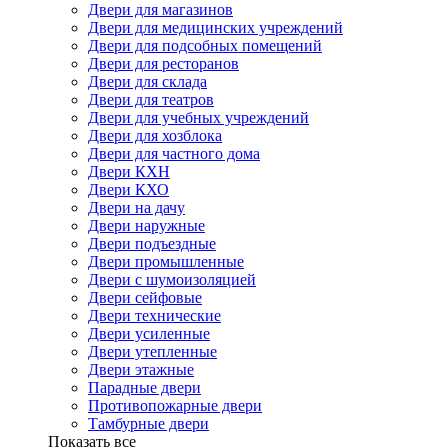
Двери для магазинов
Двери для медицинских учреждений
Двери для подсобных помещений
Двери для ресторанов
Двери для склада
Двери для театров
Двери для учебных учреждений
Двери для хозблока
Двери для частного дома
Двери КХН
Двери КХО
Двери на дачу
Двери наружные
Двери подъездные
Двери промышленные
Двери с шумоизоляцией
Двери сейфовые
Двери технические
Двери усиленные
Двери утепленные
Двери этажные
Парадные двери
Противопожарные двери
Тамбурные двери
Показать все