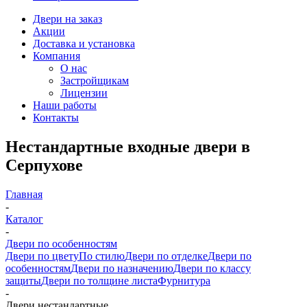
Двери на заказ
Акции
Доставка и установка
Компания
О нас
Застройщикам
Лицензии
Наши работы
Контакты
Нестандартные входные двери в
Серпухове
Главная
-
Каталог
-
Двери по особенностям
Двери по цвету
По стилю
Двери по отделке
Двери по
особенностям
Двери по назначению
Двери по классу
защиты
Двери по толщине листа
Фурнитура
-
Двери нестандартные