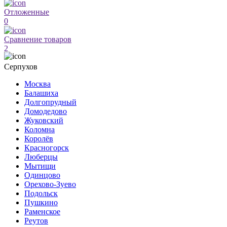
Отложенные
0
Сравнение товаров
2
Серпухов
Москва
Балашиха
Долгопрудный
Домодедово
Жуковский
Коломна
Королёв
Красногорск
Люберцы
Мытищи
Одинцово
Орехово-Зуево
Подольск
Пушкино
Раменское
Реутов