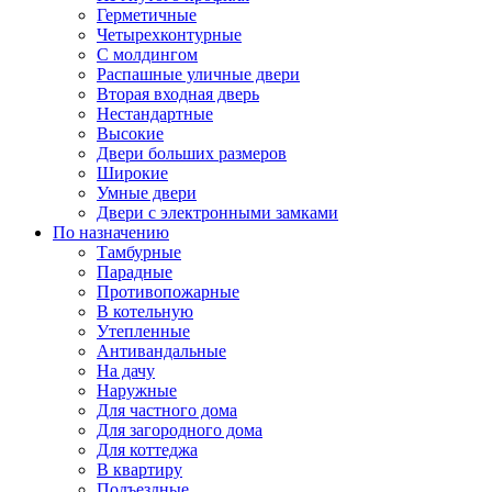
Герметичные
Четырехконтурные
С молдингом
Распашные уличные двери
Вторая входная дверь
Нестандартные
Высокие
Двери больших размеров
Широкие
Умные двери
Двери с электронными замками
По назначению
Тамбурные
Парадные
Противопожарные
В котельную
Утепленные
Антивандальные
На дачу
Наружные
Для частного дома
Для загородного дома
Для коттеджа
В квартиру
Подъездные