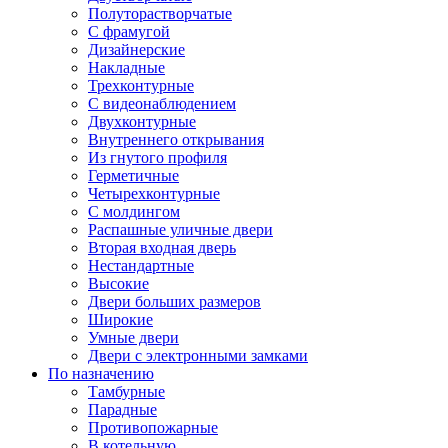
Полуторастворчатые
С фрамугой
Дизайнерские
Накладные
Трехконтурные
С видеонаблюдением
Двухконтурные
Внутреннего открывания
Из гнутого профиля
Герметичные
Четырехконтурные
С молдингом
Распашные уличные двери
Вторая входная дверь
Нестандартные
Высокие
Двери больших размеров
Широкие
Умные двери
Двери с электронными замками
По назначению
Тамбурные
Парадные
Противопожарные
В котельную