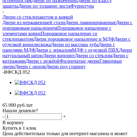
особенностям
Двери по назначению
Двери по классу
защиты
Двери по толщине листа
Фурнитура
-
Двери со стеклопакетом и ковкой
Двери из нержавеющей стали
Двери ламинированные
Двери с
порошковым напылением
Порошковое напыление с
элементами ковки
Порошковое напыление со
стеклопакетом
Двери порошковое напыление и МДФ
Двери с
отделкой винилискожа
Двери из массива дуба
Двери с
панелями МДФ
Двери с зеркалом
МДФ с отделкой ПВХ
Двери
натуральный шпон
Двери винорит
Двери со стеклом
Двери с
витражами
Двери с резьбой
Филенчатые двери
Глянцевые
двери
Двери с окном
Двери под старину
-
ВФСКД 052
65 000
руб.
/шт
Нашли дешевле?
-
+
В корзину
Купить в 1 клик
Цена действительна только для интернет-магазина и может