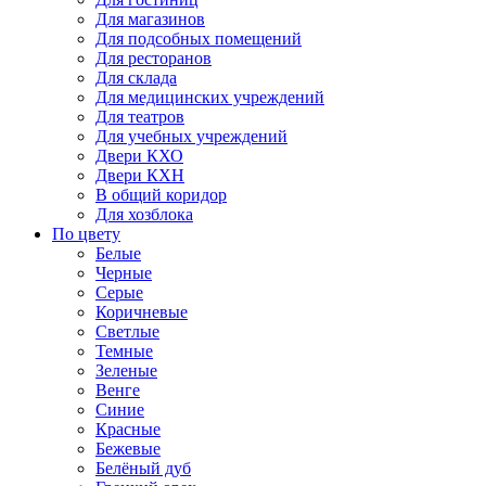
Для магазинов
Для подсобных помещений
Для ресторанов
Для склада
Для медицинских учреждений
Для театров
Для учебных учреждений
Двери КХО
Двери КХН
В общий коридор
Для хозблока
По цвету
Белые
Черные
Серые
Коричневые
Светлые
Темные
Зеленые
Венге
Синие
Красные
Бежевые
Белёный дуб