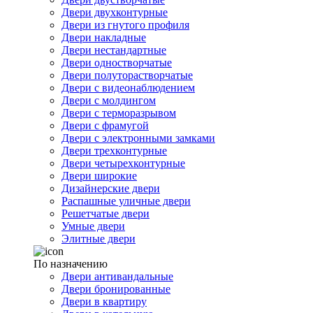
Двери двухконтурные
Двери из гнутого профиля
Двери накладные
Двери нестандартные
Двери одностворчатые
Двери полуторастворчатые
Двери с видеонаблюдением
Двери с молдингом
Двери с терморазрывом
Двери с фрамугой
Двери с электронными замками
Двери трехконтурные
Двери четырехконтурные
Двери широкие
Дизайнерские двери
Распашные уличные двери
Решетчатые двери
Умные двери
Элитные двери
По назначению
Двери антивандальные
Двери бронированные
Двери в квартиру