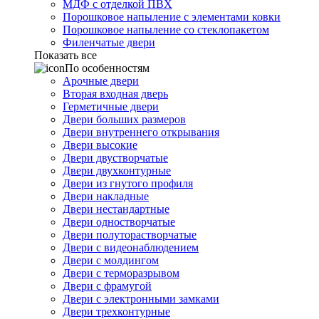
МДФ с отделкой ПВХ
Порошковое напыление с элементами ковки
Порошковое напыление со стеклопакетом
Филенчатые двери
Показать все
По особенностям
Арочные двери
Вторая входная дверь
Герметичные двери
Двери больших размеров
Двери внутреннего открывания
Двери высокие
Двери двустворчатые
Двери двухконтурные
Двери из гнутого профиля
Двери накладные
Двери нестандартные
Двери одностворчатые
Двери полуторастворчатые
Двери с видеонаблюдением
Двери с молдингом
Двери с терморазрывом
Двери с фрамугой
Двери с электронными замками
Двери трехконтурные