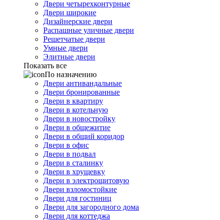
Двери четырехконтурные
Двери широкие
Дизайнерские двери
Распашные уличные двери
Решетчатые двери
Умные двери
Элитные двери
Показать все
По назначению
Двери антивандальные
Двери бронированные
Двери в квартиру
Двери в котельную
Двери в новостройку
Двери в общежитие
Двери в общий коридор
Двери в офис
Двери в подвал
Двери в сталинку
Двери в хрущевку
Двери в электрощитовую
Двери взломостойкие
Двери для гостиниц
Двери для загородного дома
Двери для коттеджа