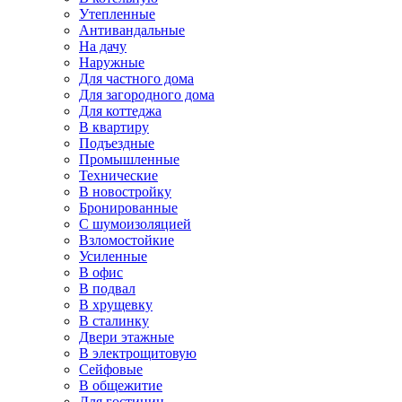
Утепленные
Антивандальные
На дачу
Наружные
Для частного дома
Для загородного дома
Для коттеджа
В квартиру
Подъездные
Промышленные
Технические
В новостройку
Бронированные
С шумоизоляцией
Взломостойкие
Усиленные
В офис
В подвал
В хрущевку
В сталинку
Двери этажные
В электрощитовую
Сейфовые
В общежитие
Для гостиниц