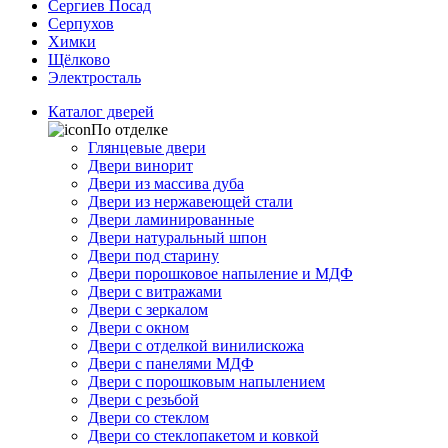
Сергиев Посад
Серпухов
Химки
Щёлково
Электросталь
Каталог дверей
По отделке
Глянцевые двери
Двери винорит
Двери из массива дуба
Двери из нержавеющей стали
Двери ламинированные
Двери натуральный шпон
Двери под старину
Двери порошковое напыление и МДФ
Двери с витражами
Двери с зеркалом
Двери с окном
Двери с отделкой винилискожа
Двери с панелями МДФ
Двери с порошковым напылением
Двери с резьбой
Двери со стеклом
Двери со стеклопакетом и ковкой