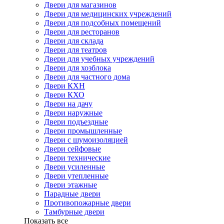
Двери для магазинов
Двери для медицинских учреждений
Двери для подсобных помещений
Двери для ресторанов
Двери для склада
Двери для театров
Двери для учебных учреждений
Двери для хозблока
Двери для частного дома
Двери КХН
Двери КХО
Двери на дачу
Двери наружные
Двери подъездные
Двери промышленные
Двери с шумоизоляцией
Двери сейфовые
Двери технические
Двери усиленные
Двери утепленные
Двери этажные
Парадные двери
Противопожарные двери
Тамбурные двери
Показать все