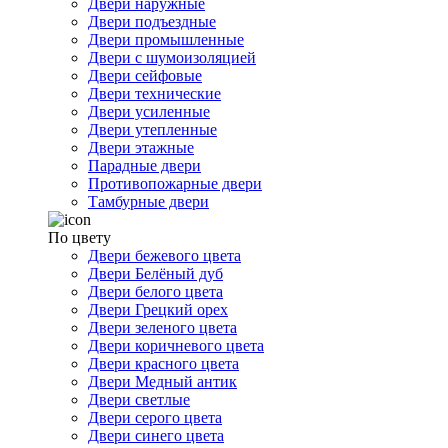
Двери наружные
Двери подъездные
Двери промышленные
Двери с шумоизоляцией
Двери сейфовые
Двери технические
Двери усиленные
Двери утепленные
Двери этажные
Парадные двери
Противопожарные двери
Тамбурные двери
По цвету
Двери бежевого цвета
Двери Белёный дуб
Двери белого цвета
Двери Грецкий орех
Двери зеленого цвета
Двери коричневого цвета
Двери красного цвета
Двери Медный антик
Двери светлые
Двери серого цвета
Двери синего цвета