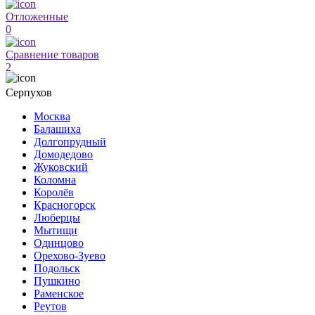
Отложенные
0
Сравнение товаров
2
Серпухов
Москва
Балашиха
Долгопрудный
Домодедово
Жуковский
Коломна
Королёв
Красногорск
Люберцы
Мытищи
Одинцово
Орехово-Зуево
Подольск
Пушкино
Раменское
Реутов