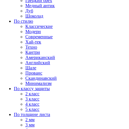
Грецкий орех
Медный антик
Дуб
Шоколад
По стилю
Классические
Модерн
Современные
Хай-тек
Техно
Кантри
Американский
Английский
Шале
Прованс
Скандинавский
Минимализм
По классу защиты
2 класс
3 класс
4 класс
5 класс
По толщине листа
2 мм
3 мм