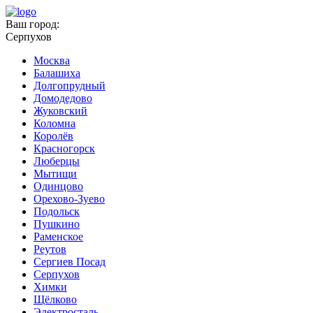
Ваш город:
Серпухов
Москва
Балашиха
Долгопрудный
Домодедово
Жуковский
Коломна
Королёв
Красногорск
Люберцы
Мытищи
Одинцово
Орехово-Зуево
Подольск
Пушкино
Раменское
Реутов
Сергиев Посад
Серпухов
Химки
Щёлково
Электросталь