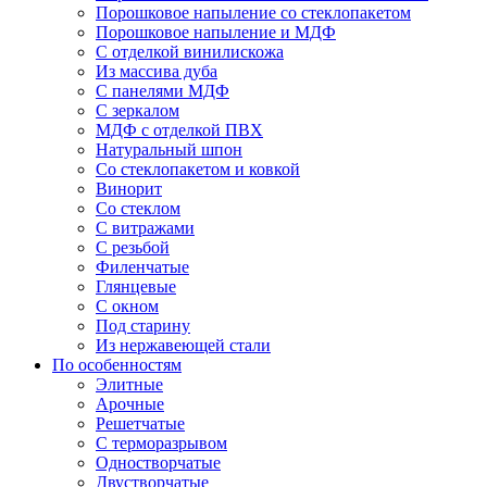
Порошковое напыление со стеклопакетом
Порошковое напыление и МДФ
С отделкой винилискожа
Из массива дуба
С панелями МДФ
С зеркалом
МДФ с отделкой ПВХ
Натуральный шпон
Со стеклопакетом и ковкой
Винорит
Со стеклом
С витражами
С резьбой
Филенчатые
Глянцевые
С окном
Под старину
Из нержавеющей стали
По особенностям
Элитные
Арочные
Решетчатые
С терморазрывом
Одностворчатые
Двустворчатые