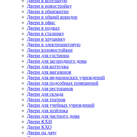
Двери в котельную
Двери в новостройку
Двери в общежитие
Двери в общий коридор
Двери в офис
Двери в подвал
Двери в сталинку
Двери в хрущевку
Двери в электрощитовую
Двери взломостойкие
Двери для гостиниц
Двери для загородного дома
Двери для коттеджа
Двери для магазинов
Двери для медицинских учреждений
Двери для подсобных помещений
Двери для ресторанов
Двери для склада
Двери для театров
Двери для учебных учреждений
Двери для хозблока
Двери для частного дома
Двери КХН
Двери КХО
Двери на дачу