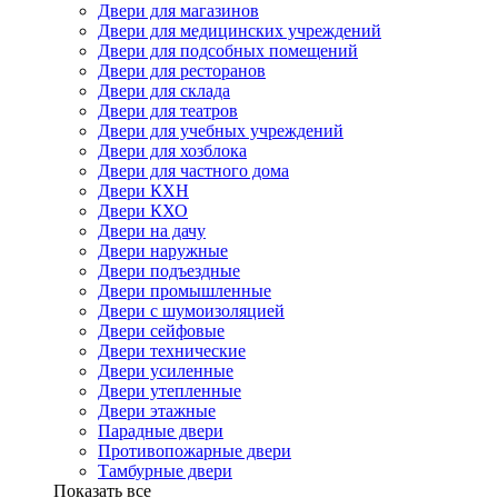
Двери для магазинов
Двери для медицинских учреждений
Двери для подсобных помещений
Двери для ресторанов
Двери для склада
Двери для театров
Двери для учебных учреждений
Двери для хозблока
Двери для частного дома
Двери КХН
Двери КХО
Двери на дачу
Двери наружные
Двери подъездные
Двери промышленные
Двери с шумоизоляцией
Двери сейфовые
Двери технические
Двери усиленные
Двери утепленные
Двери этажные
Парадные двери
Противопожарные двери
Тамбурные двери
Показать все