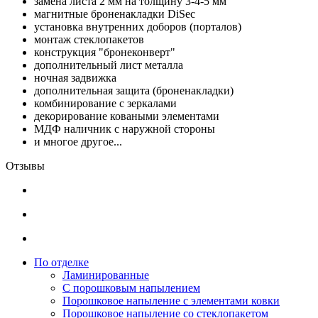
замена листа 2 мм на толщину 3-4-5 мм
магнитные броненакладки DiSec
установка внутренних доборов (порталов)
монтаж стеклопакетов
конструкция "бронеконверт"
дополнительный лист металла
ночная задвижка
дополнительная защита (броненакладки)
комбинирование с зеркалами
декорирование коваными элементами
МДФ наличник с наружной стороны
и многое другое...
Отзывы
По отделке
Ламинированные
С порошковым напылением
Порошковое напыление с элементами ковки
Порошковое напыление со стеклопакетом