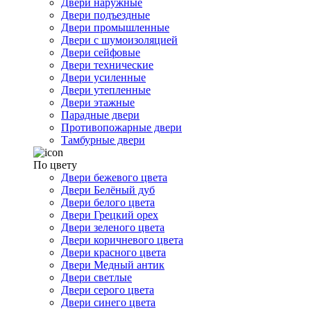
Двери наружные
Двери подъездные
Двери промышленные
Двери с шумоизоляцией
Двери сейфовые
Двери технические
Двери усиленные
Двери утепленные
Двери этажные
Парадные двери
Противопожарные двери
Тамбурные двери
По цвету
Двери бежевого цвета
Двери Белёный дуб
Двери белого цвета
Двери Грецкий орех
Двери зеленого цвета
Двери коричневого цвета
Двери красного цвета
Двери Медный антик
Двери светлые
Двери серого цвета
Двери синего цвета