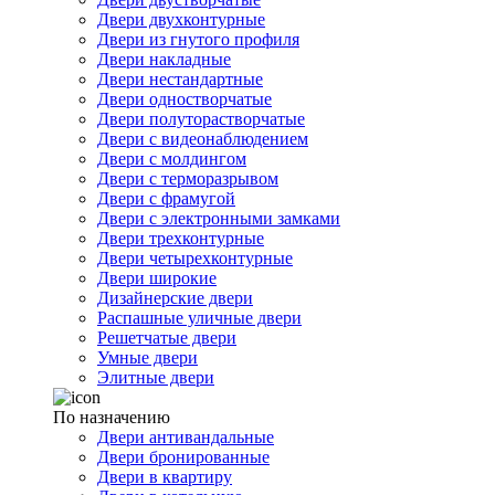
Двери двухконтурные
Двери из гнутого профиля
Двери накладные
Двери нестандартные
Двери одностворчатые
Двери полуторастворчатые
Двери с видеонаблюдением
Двери с молдингом
Двери с терморазрывом
Двери с фрамугой
Двери с электронными замками
Двери трехконтурные
Двери четырехконтурные
Двери широкие
Дизайнерские двери
Распашные уличные двери
Решетчатые двери
Умные двери
Элитные двери
По назначению
Двери антивандальные
Двери бронированные
Двери в квартиру