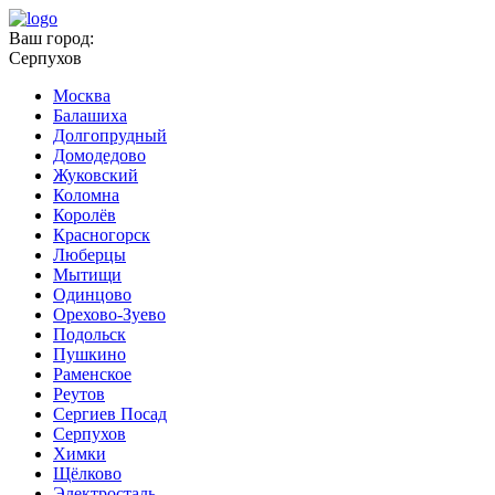
Ваш город:
Серпухов
Москва
Балашиха
Долгопрудный
Домодедово
Жуковский
Коломна
Королёв
Красногорск
Люберцы
Мытищи
Одинцово
Орехово-Зуево
Подольск
Пушкино
Раменское
Реутов
Сергиев Посад
Серпухов
Химки
Щёлково
Электросталь