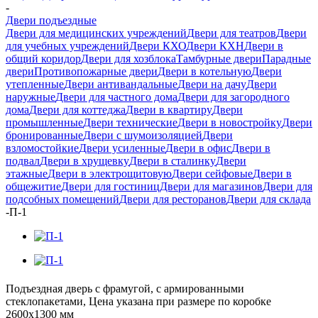
-
Двери подъездные
Двери для медицинских учреждений
Двери для театров
Двери
для учебных учреждений
Двери КХО
Двери КХН
Двери в
общий коридор
Двери для хозблока
Тамбурные двери
Парадные
двери
Противопожарные двери
Двери в котельную
Двери
утепленные
Двери антивандальные
Двери на дачу
Двери
наружные
Двери для частного дома
Двери для загородного
дома
Двери для коттеджа
Двери в квартиру
Двери
промышленные
Двери технические
Двери в новостройку
Двери
бронированные
Двери с шумоизоляцией
Двери
взломостойкие
Двери усиленные
Двери в офис
Двери в
подвал
Двери в хрущевку
Двери в сталинку
Двери
этажные
Двери в электрощитовую
Двери сейфовые
Двери в
общежитие
Двери для гостиниц
Двери для магазинов
Двери для
подсобных помещений
Двери для ресторанов
Двери для склада
-
П-1
Подъездная дверь с фрамугой, с армированными
стеклопакетами, Цена указана при размере по коробке
2600х1300 мм