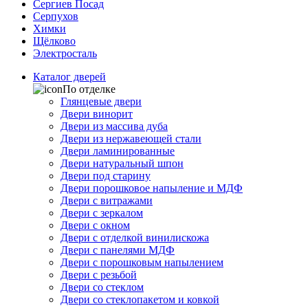
Сергиев Посад
Серпухов
Химки
Щёлково
Электросталь
Каталог дверей
По отделке
Глянцевые двери
Двери винорит
Двери из массива дуба
Двери из нержавеющей стали
Двери ламинированные
Двери натуральный шпон
Двери под старину
Двери порошковое напыление и МДФ
Двери с витражами
Двери с зеркалом
Двери с окном
Двери с отделкой винилискожа
Двери с панелями МДФ
Двери с порошковым напылением
Двери с резьбой
Двери со стеклом
Двери со стеклопакетом и ковкой