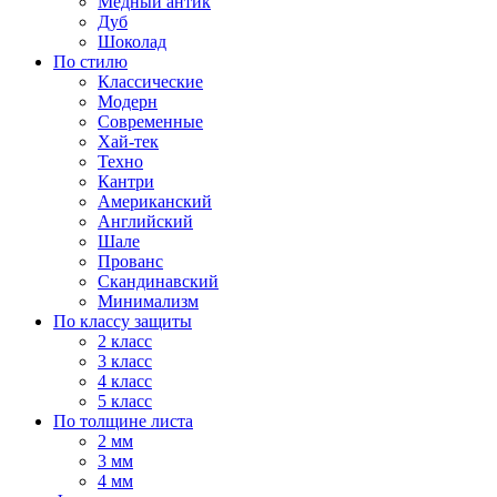
Медный антик
Дуб
Шоколад
По стилю
Классические
Модерн
Современные
Хай-тек
Техно
Кантри
Американский
Английский
Шале
Прованс
Скандинавский
Минимализм
По классу защиты
2 класс
3 класс
4 класс
5 класс
По толщине листа
2 мм
3 мм
4 мм