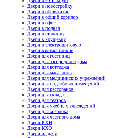
Двери в котельную
Двери в новостройку
Двери в общежитие
Двери в общий коридор
Двери в офис
Двери в подвал
Двери в сталинку
Двери в хрущевку
Двери в электрощитовую
Двери взломостойкие
Двери для гостиниц
Двери для загородного дома
Двери для коттеджа
Двери для магазинов
Двери для медицинских учреждений
Двери для подсобных помещений
Двери для ресторанов
Двери для склада
Двери для театров
Двери для учебных учреждений
Двери для хозблока
Двери для частного дома
Двери КХН
Двери КХО
Двери на дачу