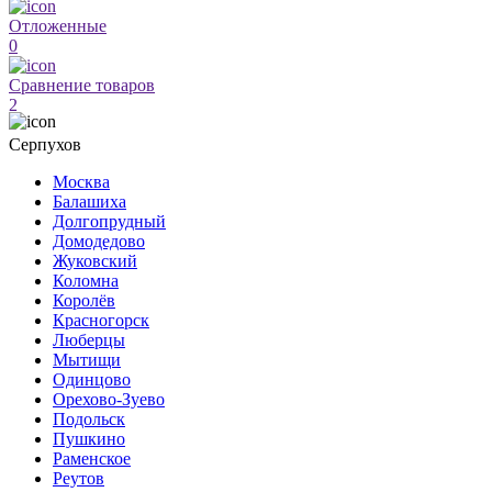
Отложенные
0
Сравнение товаров
2
Серпухов
Москва
Балашиха
Долгопрудный
Домодедово
Жуковский
Коломна
Королёв
Красногорск
Люберцы
Мытищи
Одинцово
Орехово-Зуево
Подольск
Пушкино
Раменское
Реутов