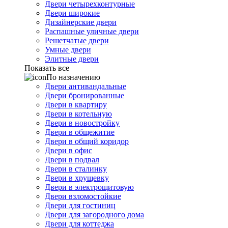
Двери четырехконтурные
Двери широкие
Дизайнерские двери
Распашные уличные двери
Решетчатые двери
Умные двери
Элитные двери
Показать все
По назначению
Двери антивандальные
Двери бронированные
Двери в квартиру
Двери в котельную
Двери в новостройку
Двери в общежитие
Двери в общий коридор
Двери в офис
Двери в подвал
Двери в сталинку
Двери в хрущевку
Двери в электрощитовую
Двери взломостойкие
Двери для гостиниц
Двери для загородного дома
Двери для коттеджа