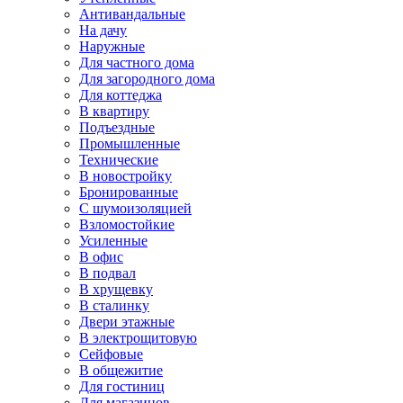
Антивандальные
На дачу
Наружные
Для частного дома
Для загородного дома
Для коттеджа
В квартиру
Подъездные
Промышленные
Технические
В новостройку
Бронированные
С шумоизоляцией
Взломостойкие
Усиленные
В офис
В подвал
В хрущевку
В сталинку
Двери этажные
В электрощитовую
Сейфовые
В общежитие
Для гостиниц
Для магазинов