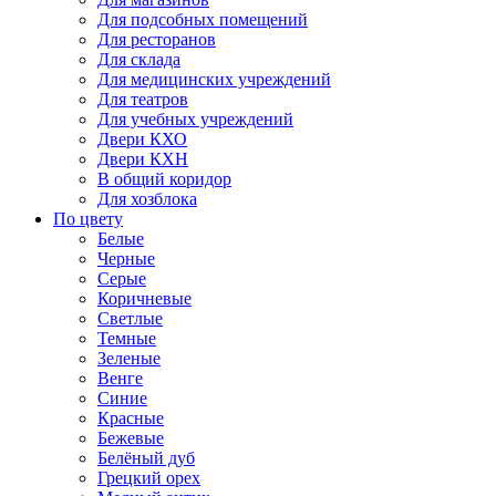
Для подсобных помещений
Для ресторанов
Для склада
Для медицинских учреждений
Для театров
Для учебных учреждений
Двери КХО
Двери КХН
В общий коридор
Для хозблока
По цвету
Белые
Черные
Серые
Коричневые
Светлые
Темные
Зеленые
Венге
Синие
Красные
Бежевые
Белёный дуб
Грецкий орех