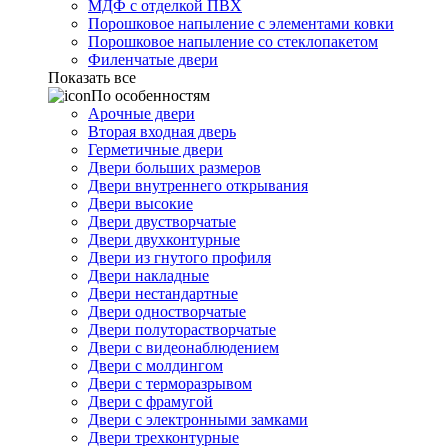
МДФ с отделкой ПВХ
Порошковое напыление с элементами ковки
Порошковое напыление со стеклопакетом
Филенчатые двери
Показать все
По особенностям
Арочные двери
Вторая входная дверь
Герметичные двери
Двери больших размеров
Двери внутреннего открывания
Двери высокие
Двери двустворчатые
Двери двухконтурные
Двери из гнутого профиля
Двери накладные
Двери нестандартные
Двери одностворчатые
Двери полуторастворчатые
Двери с видеонаблюдением
Двери с молдингом
Двери с терморазрывом
Двери с фрамугой
Двери с электронными замками
Двери трехконтурные