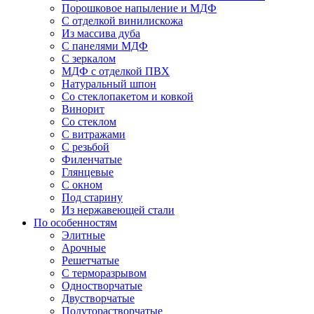
Порошковое напыление и МДФ
С отделкой винилискожа
Из массива дуба
С панелями МДФ
С зеркалом
МДФ с отделкой ПВХ
Натуральный шпон
Со стеклопакетом и ковкой
Винорит
Со стеклом
С витражами
С резьбой
Филенчатые
Глянцевые
С окном
Под старину
Из нержавеющей стали
По особенностям
Элитные
Арочные
Решетчатые
С терморазрывом
Одностворчатые
Двустворчатые
Полуторастворчатые