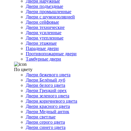
Двери наружные
Двери подъездные
Двери промышленные
Двери с шумоизоляцией
Двери сейфовые
Двери технические
Двери усиленные
Двери утепленные
Двери этажные
Парадные двери
Противопожарные двери
Тамбурные двери
По цвету
Двери бежевого цвета
Двери Белёный дуб
Двери белого цвета
Двери Грецкий орех
Двери зеленого цвета
Двери коричневого цвета
Двери красного цвета
Двери Медный антик
Двери светлые
Двери серого цвета
Двери синего цвета