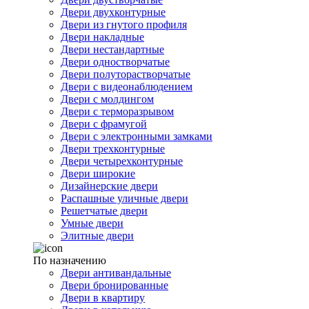
Двери двухконтурные
Двери из гнутого профиля
Двери накладные
Двери нестандартные
Двери одностворчатые
Двери полуторастворчатые
Двери с видеонаблюдением
Двери с молдингом
Двери с терморазрывом
Двери с фрамугой
Двери с электронными замками
Двери трехконтурные
Двери четырехконтурные
Двери широкие
Дизайнерские двери
Распашные уличные двери
Решетчатые двери
Умные двери
Элитные двери
По назначению
Двери антивандальные
Двери бронированные
Двери в квартиру