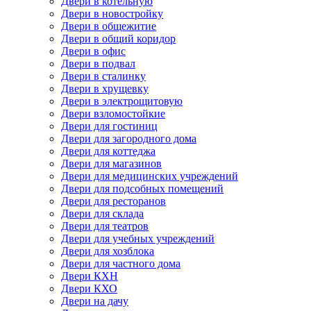
Двери в котельную
Двери в новостройку
Двери в общежитие
Двери в общий коридор
Двери в офис
Двери в подвал
Двери в сталинку
Двери в хрущевку
Двери в электрощитовую
Двери взломостойкие
Двери для гостиниц
Двери для загородного дома
Двери для коттеджа
Двери для магазинов
Двери для медицинских учреждений
Двери для подсобных помещений
Двери для ресторанов
Двери для склада
Двери для театров
Двери для учебных учреждений
Двери для хозблока
Двери для частного дома
Двери КХН
Двери КХО
Двери на дачу