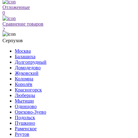
Отложенные
0
Сравнение товаров
2
Серпухов
Москва
Балашиха
Долгопрудный
Домодедово
Жуковский
Коломна
Королёв
Красногорск
Люберцы
Мытищи
Одинцово
Орехово-Зуево
Подольск
Пушкино
Раменское
Реутов