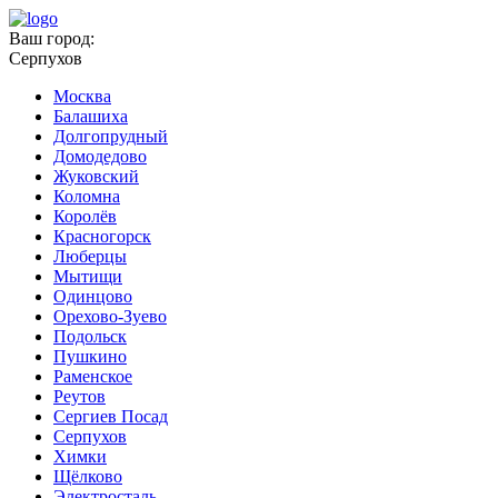
Ваш город:
Серпухов
Москва
Балашиха
Долгопрудный
Домодедово
Жуковский
Коломна
Королёв
Красногорск
Люберцы
Мытищи
Одинцово
Орехово-Зуево
Подольск
Пушкино
Раменское
Реутов
Сергиев Посад
Серпухов
Химки
Щёлково
Электросталь