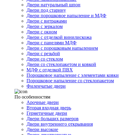
Двери натуральный шпон
Двери под старину
Двери порошковое напыление и МДФ
Двери с витражами
Двери с зеркалом
Двери с окном
Двери с отделкой винилискожа
Двери с панелями МДФ
Двери с порошковым напылением
Двери с резьбой
Двери со стеклом
Двери со стеклопакетом и ковкой
МДФ с отделкой ПВХ
Порошковое напыление с элементами ковки
Порошковое напыление со стеклопакетом
Филенчатые двери
По особенностям
Арочные двери
Вторая входная дверь
Герметичные двери
Двери больших размеров
Двери внутреннего открывания
Двери высокие
Двери двустворчатые