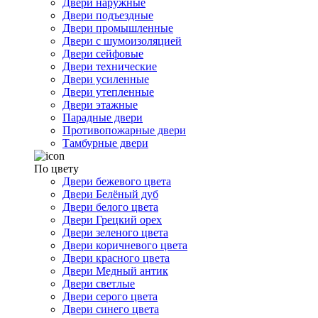
Двери наружные
Двери подъездные
Двери промышленные
Двери с шумоизоляцией
Двери сейфовые
Двери технические
Двери усиленные
Двери утепленные
Двери этажные
Парадные двери
Противопожарные двери
Тамбурные двери
По цвету
Двери бежевого цвета
Двери Белёный дуб
Двери белого цвета
Двери Грецкий орех
Двери зеленого цвета
Двери коричневого цвета
Двери красного цвета
Двери Медный антик
Двери светлые
Двери серого цвета
Двери синего цвета