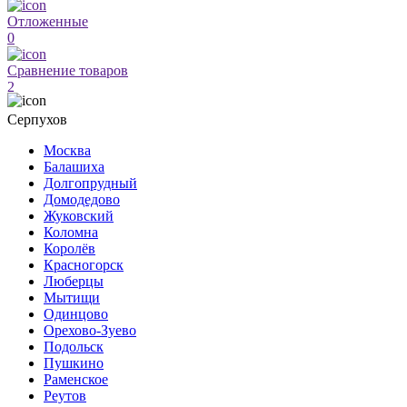
Отложенные
0
Сравнение товаров
2
Серпухов
Москва
Балашиха
Долгопрудный
Домодедово
Жуковский
Коломна
Королёв
Красногорск
Люберцы
Мытищи
Одинцово
Орехово-Зуево
Подольск
Пушкино
Раменское
Реутов