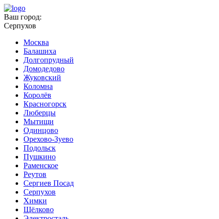
Ваш город:
Серпухов
Москва
Балашиха
Долгопрудный
Домодедово
Жуковский
Коломна
Королёв
Красногорск
Люберцы
Мытищи
Одинцово
Орехово-Зуево
Подольск
Пушкино
Раменское
Реутов
Сергиев Посад
Серпухов
Химки
Щёлково
Электросталь