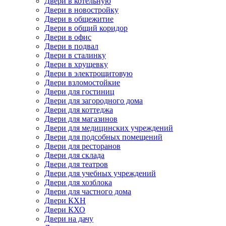
Двери в котельную
Двери в новостройку
Двери в общежитие
Двери в общий коридор
Двери в офис
Двери в подвал
Двери в сталинку
Двери в хрущевку
Двери в электрощитовую
Двери взломостойкие
Двери для гостиниц
Двери для загородного дома
Двери для коттеджа
Двери для магазинов
Двери для медицинских учреждений
Двери для подсобных помещений
Двери для ресторанов
Двери для склада
Двери для театров
Двери для учебных учреждений
Двери для хозблока
Двери для частного дома
Двери КХН
Двери КХО
Двери на дачу