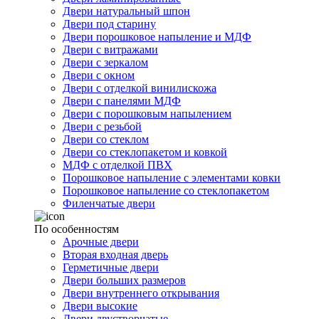
Двери натуральный шпон
Двери под старину
Двери порошковое напыление и МДФ
Двери с витражами
Двери с зеркалом
Двери с окном
Двери с отделкой винилискожа
Двери с панелями МДФ
Двери с порошковым напылением
Двери с резьбой
Двери со стеклом
Двери со стеклопакетом и ковкой
МДФ с отделкой ПВХ
Порошковое напыление с элементами ковки
Порошковое напыление со стеклопакетом
Филенчатые двери
По особенностям
Арочные двери
Вторая входная дверь
Герметичные двери
Двери больших размеров
Двери внутреннего открывания
Двери высокие
Двери двустворчатые