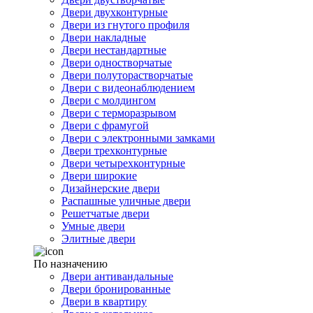
Двери двухконтурные
Двери из гнутого профиля
Двери накладные
Двери нестандартные
Двери одностворчатые
Двери полуторастворчатые
Двери с видеонаблюдением
Двери с молдингом
Двери с терморазрывом
Двери с фрамугой
Двери с электронными замками
Двери трехконтурные
Двери четырехконтурные
Двери широкие
Дизайнерские двери
Распашные уличные двери
Решетчатые двери
Умные двери
Элитные двери
По назначению
Двери антивандальные
Двери бронированные
Двери в квартиру