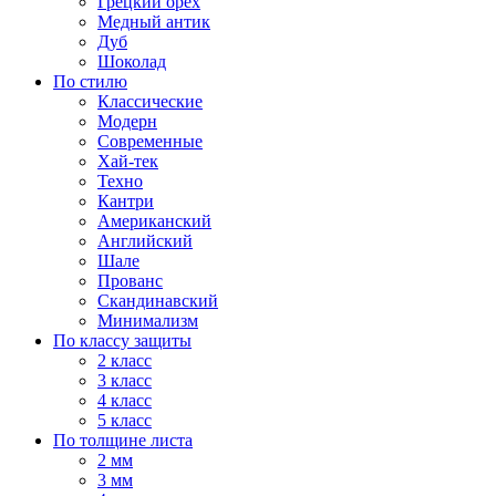
Грецкий орех
Медный антик
Дуб
Шоколад
По стилю
Классические
Модерн
Современные
Хай-тек
Техно
Кантри
Американский
Английский
Шале
Прованс
Скандинавский
Минимализм
По классу защиты
2 класс
3 класс
4 класс
5 класс
По толщине листа
2 мм
3 мм