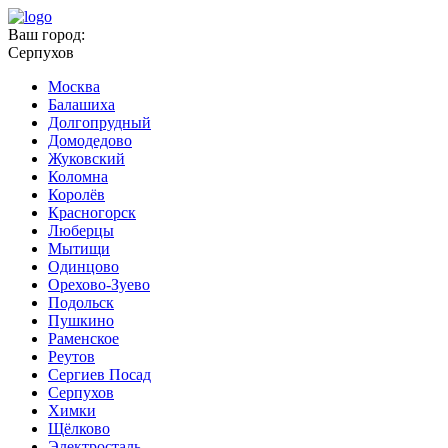
Ваш город:
Серпухов
Москва
Балашиха
Долгопрудный
Домодедово
Жуковский
Коломна
Королёв
Красногорск
Люберцы
Мытищи
Одинцово
Орехово-Зуево
Подольск
Пушкино
Раменское
Реутов
Сергиев Посад
Серпухов
Химки
Щёлково
Электросталь