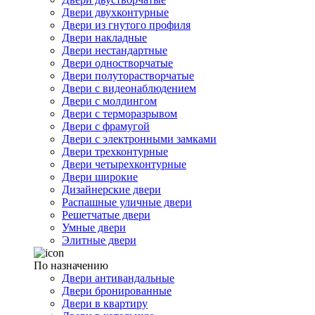
Двери двухконтурные
Двери из гнутого профиля
Двери накладные
Двери нестандартные
Двери одностворчатые
Двери полуторастворчатые
Двери с видеонаблюдением
Двери с молдингом
Двери с терморазрывом
Двери с фрамугой
Двери с электронными замками
Двери трехконтурные
Двери четырехконтурные
Двери широкие
Дизайнерские двери
Распашные уличные двери
Решетчатые двери
Умные двери
Элитные двери
По назначению
Двери антивандальные
Двери бронированные
Двери в квартиру