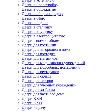
Двери в котельную
Двери в новостройку
Двери в общежитие
Двери в общий коридор
Двери в офис
Двери в подвал
Двери в сталинку
Двери в хрущевку
Двери в электрощитовую
Двери взломостойкие
Двери для гостиниц
Двери для загородного дома
Двери для коттеджа
Двери для магазинов
Двери для медицинских учреждений
Двери для подсобных помещений
Двери для ресторанов
Двери для склада
Двери для театров
Двери для учебных учреждений
Двери для хозблока
Двери для частного дома
Двери КХН
Двери КХО
Двери на дачу