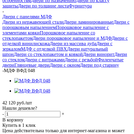
особенностям
Двери по назначению
Двери по классу
защиты
Двери по толщине листа
Фурнитура
-
Двери с панелями МДФ
Двери из нержавеющей стали
Двери ламинированные
Двери с
порошковым напылением
Порошковое напыление с
элементами ковки
Порошковое напыление со
стеклопакетом
Двери порошковое напыление и МДФ
Двери с
отделкой винилискожа
Двери из массива дуба
Двери с
зеркалом
МДФ с отделкой ПВХ
Двери натуральный
шпон
Двери со стеклопакетом и ковкой
Двери винорит
Двери
со стеклом
Двери с витражами
Двери с резьбой
Филенчатые
двери
Глянцевые двери
Двери с окном
Двери под старину
-
МДФ ВФД 048
42 120
руб.
/шт
Нашли дешевле?
-
+
В корзину
Купить в 1 клик
Цена действительна только для интернет-магазина и может