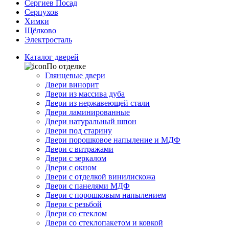
Сергиев Посад
Серпухов
Химки
Щёлково
Электросталь
Каталог дверей
По отделке
Глянцевые двери
Двери винорит
Двери из массива дуба
Двери из нержавеющей стали
Двери ламинированные
Двери натуральный шпон
Двери под старину
Двери порошковое напыление и МДФ
Двери с витражами
Двери с зеркалом
Двери с окном
Двери с отделкой винилискожа
Двери с панелями МДФ
Двери с порошковым напылением
Двери с резьбой
Двери со стеклом
Двери со стеклопакетом и ковкой