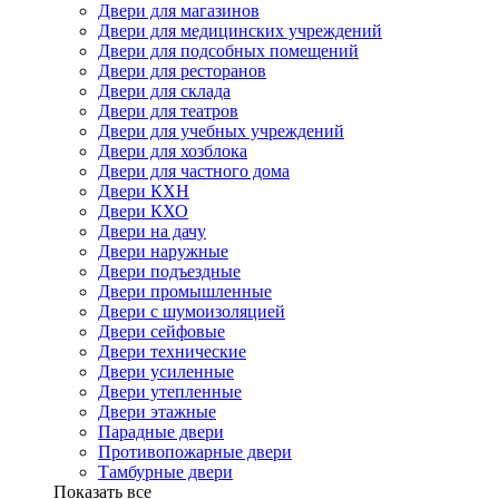
Двери для магазинов
Двери для медицинских учреждений
Двери для подсобных помещений
Двери для ресторанов
Двери для склада
Двери для театров
Двери для учебных учреждений
Двери для хозблока
Двери для частного дома
Двери КХН
Двери КХО
Двери на дачу
Двери наружные
Двери подъездные
Двери промышленные
Двери с шумоизоляцией
Двери сейфовые
Двери технические
Двери усиленные
Двери утепленные
Двери этажные
Парадные двери
Противопожарные двери
Тамбурные двери
Показать все