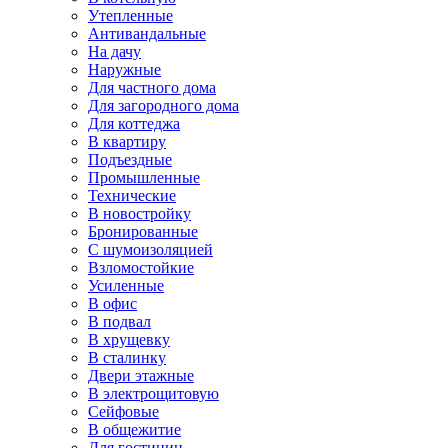
Утепленные
Антивандальные
На дачу
Наружные
Для частного дома
Для загородного дома
Для коттеджа
В квартиру
Подъездные
Промышленные
Технические
В новостройку
Бронированные
С шумоизоляцией
Взломостойкие
Усиленные
В офис
В подвал
В хрущевку
В сталинку
Двери этажные
В электрощитовую
Сейфовые
В общежитие
Для гостиниц