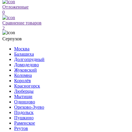
Отложенные
0
Сравнение товаров
2
Серпухов
Москва
Балашиха
Долгопрудный
Домодедово
Жуковский
Коломна
Королёв
Красногорск
Люберцы
Мытищи
Одинцово
Орехово-Зуево
Подольск
Пушкино
Раменское
Реутов