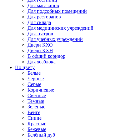
Для магазинов
Для подсобных помещений
Для ресторанов
Для склада
Для медицинских учреждений
Для театров
Для учебных учреждений
Двери КХО
Двери КХН
В общий коридор
Для хозблока
По цвету
Белые
Черные
Серые
Коричневые
Светлые
Темные
Зеленые
Венге
Синие
Красные
Бежевые
Белёный дуб