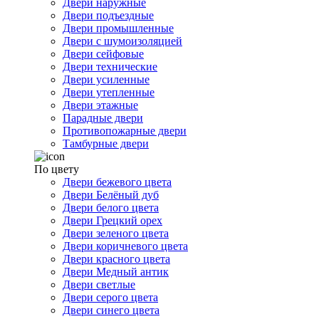
Двери наружные
Двери подъездные
Двери промышленные
Двери с шумоизоляцией
Двери сейфовые
Двери технические
Двери усиленные
Двери утепленные
Двери этажные
Парадные двери
Противопожарные двери
Тамбурные двери
По цвету
Двери бежевого цвета
Двери Белёный дуб
Двери белого цвета
Двери Грецкий орех
Двери зеленого цвета
Двери коричневого цвета
Двери красного цвета
Двери Медный антик
Двери светлые
Двери серого цвета
Двери синего цвета