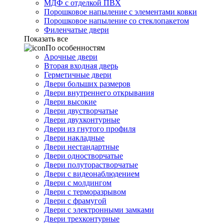
МДФ с отделкой ПВХ
Порошковое напыление с элементами ковки
Порошковое напыление со стеклопакетом
Филенчатые двери
Показать все
По особенностям
Арочные двери
Вторая входная дверь
Герметичные двери
Двери больших размеров
Двери внутреннего открывания
Двери высокие
Двери двустворчатые
Двери двухконтурные
Двери из гнутого профиля
Двери накладные
Двери нестандартные
Двери одностворчатые
Двери полуторастворчатые
Двери с видеонаблюдением
Двери с молдингом
Двери с терморазрывом
Двери с фрамугой
Двери с электронными замками
Двери трехконтурные