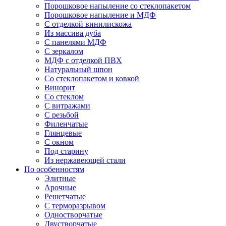
Порошковое напыление со стеклопакетом
Порошковое напыление и МДФ
С отделкой винилискожа
Из массива дуба
С панелями МДФ
С зеркалом
МДФ с отделкой ПВХ
Натуральный шпон
Со стеклопакетом и ковкой
Винорит
Со стеклом
С витражами
С резьбой
Филенчатые
Глянцевые
С окном
Под старину
Из нержавеющей стали
По особенностям
Элитные
Арочные
Решетчатые
С терморазрывом
Одностворчатые
Двустворчатые