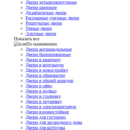
Двери четырехконтурные
Двери широкие
Дизайнерские двери
Распашные уличные двери
Решетчатые двери
Умные двери
Элитные двери
Показать все
По назначению
Двери антивандальные
Двери бронированные
Двери в квартиру
Двери в котельную
Двери в новостройку
Двери в общежитие
Двери в общий коридор
Двери в офис
Двери в подвал
Двери в сталинку
Двери в хрущевку
Двери в электрощитовую
Двери взломостойкие
Двери для гостиниц
Двери для загородного дома
Двери для коттеджа