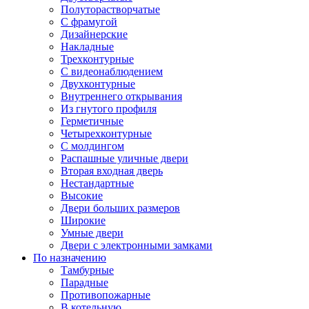
Полуторастворчатые
С фрамугой
Дизайнерские
Накладные
Трехконтурные
С видеонаблюдением
Двухконтурные
Внутреннего открывания
Из гнутого профиля
Герметичные
Четырехконтурные
С молдингом
Распашные уличные двери
Вторая входная дверь
Нестандартные
Высокие
Двери больших размеров
Широкие
Умные двери
Двери с электронными замками
По назначению
Тамбурные
Парадные
Противопожарные
В котельную