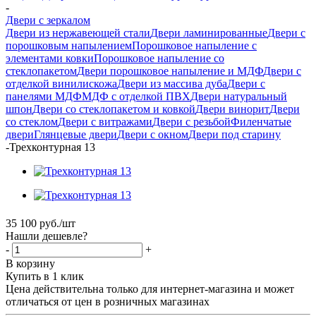
-
Двери с зеркалом
Двери из нержавеющей стали
Двери ламинированные
Двери с
порошковым напылением
Порошковое напыление с
элементами ковки
Порошковое напыление со
стеклопакетом
Двери порошковое напыление и МДФ
Двери с
отделкой винилискожа
Двери из массива дуба
Двери с
панелями МДФ
МДФ с отделкой ПВХ
Двери натуральный
шпон
Двери со стеклопакетом и ковкой
Двери винорит
Двери
со стеклом
Двери с витражами
Двери с резьбой
Филенчатые
двери
Глянцевые двери
Двери с окном
Двери под старину
-
Трехконтурная 13
35 100
руб.
/шт
Нашли дешевле?
-
+
В корзину
Купить в 1 клик
Цена действительна только для интернет-магазина и может
отличаться от цен в розничных магазинах