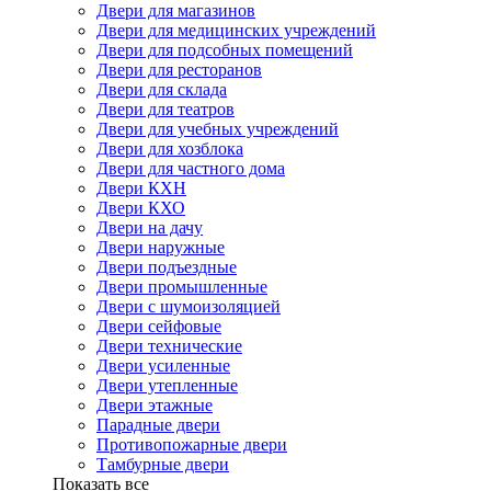
Двери для магазинов
Двери для медицинских учреждений
Двери для подсобных помещений
Двери для ресторанов
Двери для склада
Двери для театров
Двери для учебных учреждений
Двери для хозблока
Двери для частного дома
Двери КХН
Двери КХО
Двери на дачу
Двери наружные
Двери подъездные
Двери промышленные
Двери с шумоизоляцией
Двери сейфовые
Двери технические
Двери усиленные
Двери утепленные
Двери этажные
Парадные двери
Противопожарные двери
Тамбурные двери
Показать все