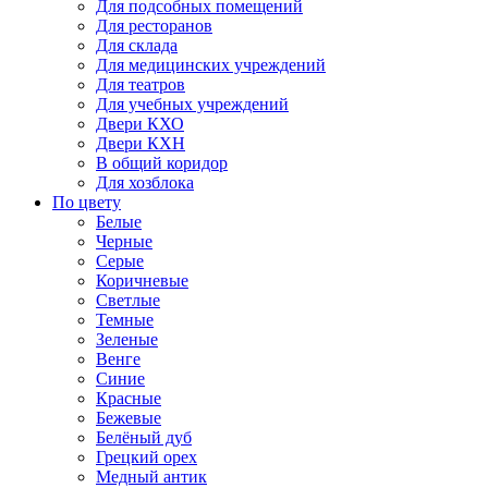
Для подсобных помещений
Для ресторанов
Для склада
Для медицинских учреждений
Для театров
Для учебных учреждений
Двери КХО
Двери КХН
В общий коридор
Для хозблока
По цвету
Белые
Черные
Серые
Коричневые
Светлые
Темные
Зеленые
Венге
Синие
Красные
Бежевые
Белёный дуб
Грецкий орех
Медный антик