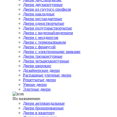
Двери двухконтурные
Двери из гнутого профиля
Двери накладные
Двери нестандартные
Двери одностворчатые
Двери полуторастворчатые
Двери с видеонаблюдением
Двери с молдингом
Двери с терморазрывом
Двери с фрамугой
Двери с электронными замками
Двери трехконтурные
Двери четырехконтурные
Двери широкие
Дизайнерские двери
Распашные уличные двери
Решетчатые двери
Умные двери
Элитные двери
По назначению
Двери антивандальные
Двери бронированные
Двери в квартиру