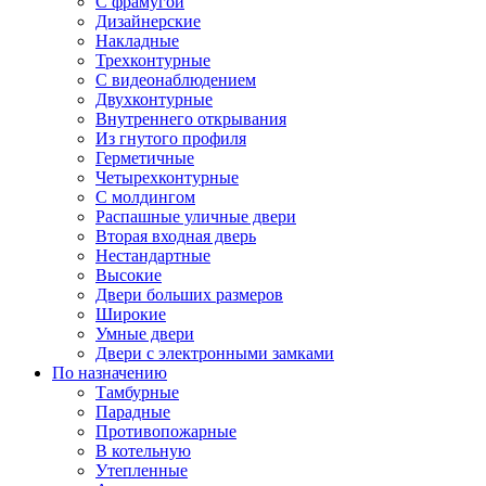
С фрамугой
Дизайнерские
Накладные
Трехконтурные
С видеонаблюдением
Двухконтурные
Внутреннего открывания
Из гнутого профиля
Герметичные
Четырехконтурные
С молдингом
Распашные уличные двери
Вторая входная дверь
Нестандартные
Высокие
Двери больших размеров
Широкие
Умные двери
Двери с электронными замками
По назначению
Тамбурные
Парадные
Противопожарные
В котельную
Утепленные