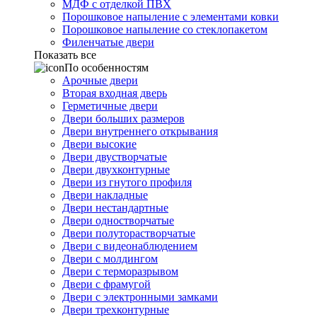
МДФ с отделкой ПВХ
Порошковое напыление с элементами ковки
Порошковое напыление со стеклопакетом
Филенчатые двери
Показать все
По особенностям
Арочные двери
Вторая входная дверь
Герметичные двери
Двери больших размеров
Двери внутреннего открывания
Двери высокие
Двери двустворчатые
Двери двухконтурные
Двери из гнутого профиля
Двери накладные
Двери нестандартные
Двери одностворчатые
Двери полуторастворчатые
Двери с видеонаблюдением
Двери с молдингом
Двери с терморазрывом
Двери с фрамугой
Двери с электронными замками
Двери трехконтурные