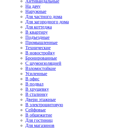
Антивандальные
На дачу
Наружные
Для частного дома
Для загородного дома
Для коттеджа
В квартиру
Подъездные
Промышленные
Технические
В новостройку
Бронированные
С шумоизоляцией
Взломостойкие
Усиленные
В офис
В подвал
В хрущевку
В сталинку
Двери этажные
В электрощитовую
Сейфовые
В общежитие
Для гостиниц
Для магазинов