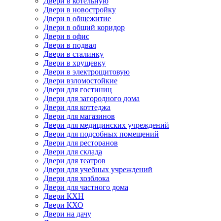
Двери в котельную
Двери в новостройку
Двери в общежитие
Двери в общий коридор
Двери в офис
Двери в подвал
Двери в сталинку
Двери в хрущевку
Двери в электрощитовую
Двери взломостойкие
Двери для гостиниц
Двери для загородного дома
Двери для коттеджа
Двери для магазинов
Двери для медицинских учреждений
Двери для подсобных помещений
Двери для ресторанов
Двери для склада
Двери для театров
Двери для учебных учреждений
Двери для хозблока
Двери для частного дома
Двери КХН
Двери КХО
Двери на дачу