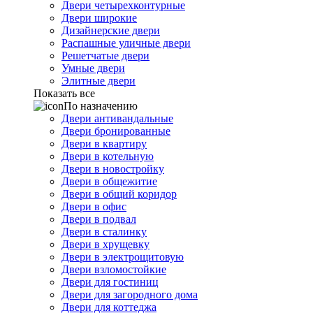
Двери четырехконтурные
Двери широкие
Дизайнерские двери
Распашные уличные двери
Решетчатые двери
Умные двери
Элитные двери
Показать все
По назначению
Двери антивандальные
Двери бронированные
Двери в квартиру
Двери в котельную
Двери в новостройку
Двери в общежитие
Двери в общий коридор
Двери в офис
Двери в подвал
Двери в сталинку
Двери в хрущевку
Двери в электрощитовую
Двери взломостойкие
Двери для гостиниц
Двери для загородного дома
Двери для коттеджа