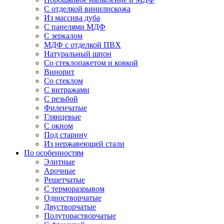
С отделкой винилискожа
Из массива дуба
С панелями МДФ
С зеркалом
МДФ с отделкой ПВХ
Натуральный шпон
Со стеклопакетом и ковкой
Винорит
Со стеклом
С витражами
С резьбой
Филенчатые
Глянцевые
С окном
Под старину
Из нержавеющей стали
По особенностям
Элитные
Арочные
Решетчатые
С терморазрывом
Одностворчатые
Двустворчатые
Полуторастворчатые