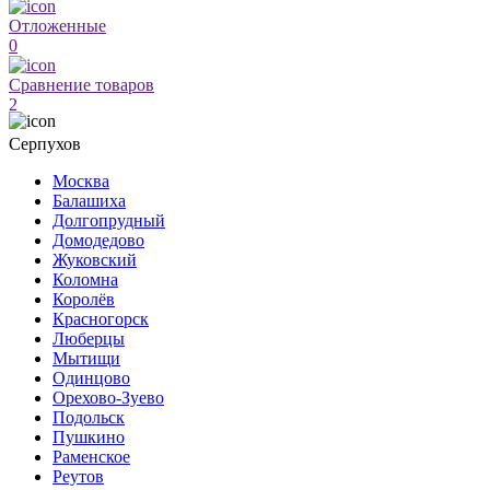
Отложенные
0
Сравнение товаров
2
Серпухов
Москва
Балашиха
Долгопрудный
Домодедово
Жуковский
Коломна
Королёв
Красногорск
Люберцы
Мытищи
Одинцово
Орехово-Зуево
Подольск
Пушкино
Раменское
Реутов