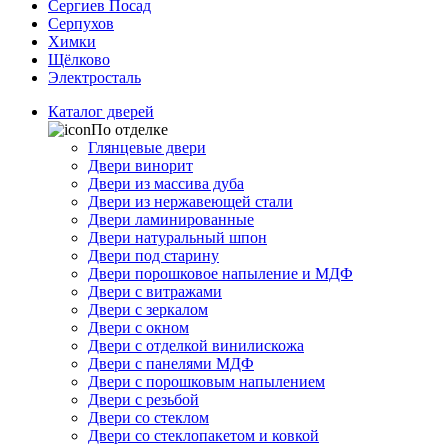
Сергиев Посад
Серпухов
Химки
Щёлково
Электросталь
Каталог дверей
По отделке
Глянцевые двери
Двери винорит
Двери из массива дуба
Двери из нержавеющей стали
Двери ламинированные
Двери натуральный шпон
Двери под старину
Двери порошковое напыление и МДФ
Двери с витражами
Двери с зеркалом
Двери с окном
Двери с отделкой винилискожа
Двери с панелями МДФ
Двери с порошковым напылением
Двери с резьбой
Двери со стеклом
Двери со стеклопакетом и ковкой