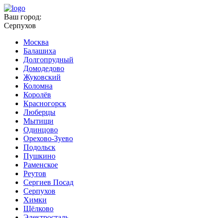
Ваш город:
Серпухов
Москва
Балашиха
Долгопрудный
Домодедово
Жуковский
Коломна
Королёв
Красногорск
Люберцы
Мытищи
Одинцово
Орехово-Зуево
Подольск
Пушкино
Раменское
Реутов
Сергиев Посад
Серпухов
Химки
Щёлково
Электросталь