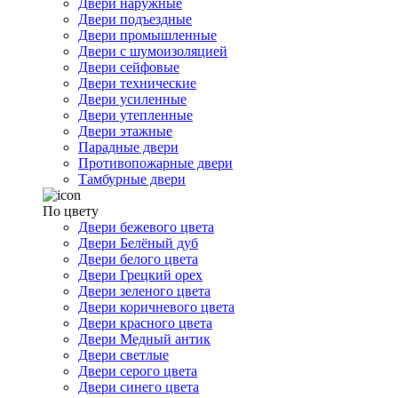
Двери наружные
Двери подъездные
Двери промышленные
Двери с шумоизоляцией
Двери сейфовые
Двери технические
Двери усиленные
Двери утепленные
Двери этажные
Парадные двери
Противопожарные двери
Тамбурные двери
По цвету
Двери бежевого цвета
Двери Белёный дуб
Двери белого цвета
Двери Грецкий орех
Двери зеленого цвета
Двери коричневого цвета
Двери красного цвета
Двери Медный антик
Двери светлые
Двери серого цвета
Двери синего цвета