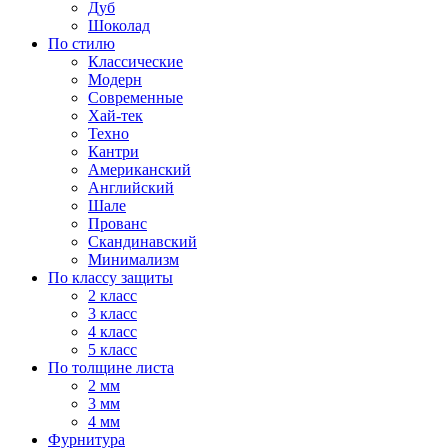
Дуб
Шоколад
По стилю
Классические
Модерн
Современные
Хай-тек
Техно
Кантри
Американский
Английский
Шале
Прованс
Скандинавский
Минимализм
По классу защиты
2 класс
3 класс
4 класс
5 класс
По толщине листа
2 мм
3 мм
4 мм
Фурнитура