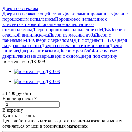
-
Двери со стеклом
Двери из нержавеющей стали
Двери ламинированные
Двери с
порошковым напылением
Порошковое напыление с
элементами ковки
Порошковое напыление со
стеклопакетом
Двери порошковое напыление и МДФ
Двери с
отделкой винилискожа
Двери из массива дуба
Двери с
панелями МДФ
Двери с зеркалом
МДФ с отделкой ПВХ
Двери
натуральный шпон
Двери со стеклопакетом и ковкой
Двери
винорит
Двери с витражами
Двери с резьбой
Филенчатые
двери
Глянцевые двери
Двери с окном
Двери под старину
-
в котельную ДК-009
23 400
руб.
/шт
Нашли дешевле?
-
+
В корзину
Купить в 1 клик
Цена действительна только для интернет-магазина и может
отличаться от цен в розничных магазинах