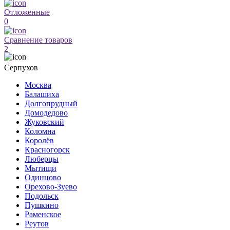
Отложенные
0
Сравнение товаров
2
Серпухов
Москва
Балашиха
Долгопрудный
Домодедово
Жуковский
Коломна
Королёв
Красногорск
Люберцы
Мытищи
Одинцово
Орехово-Зуево
Подольск
Пушкино
Раменское
Реутов