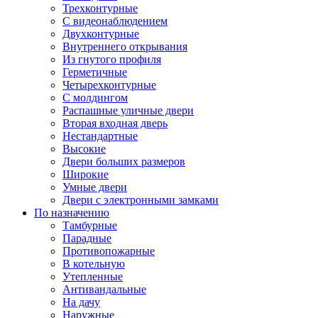
Трехконтурные
С видеонаблюдением
Двухконтурные
Внутреннего открывания
Из гнутого профиля
Герметичные
Четырехконтурные
С молдингом
Распашные уличные двери
Вторая входная дверь
Нестандартные
Высокие
Двери больших размеров
Широкие
Умные двери
Двери с электронными замками
По назначению
Тамбурные
Парадные
Противопожарные
В котельную
Утепленные
Антивандальные
На дачу
Наружные