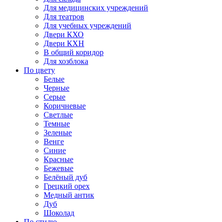
Для медицинских учреждений
Для театров
Для учебных учреждений
Двери КХО
Двери КХН
В общий коридор
Для хозблока
По цвету
Белые
Черные
Серые
Коричневые
Светлые
Темные
Зеленые
Венге
Синие
Красные
Бежевые
Белёный дуб
Грецкий орех
Медный антик
Дуб
Шоколад
По стилю