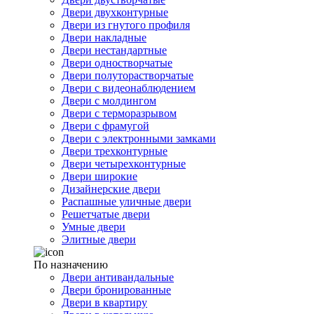
Двери двухконтурные
Двери из гнутого профиля
Двери накладные
Двери нестандартные
Двери одностворчатые
Двери полуторастворчатые
Двери с видеонаблюдением
Двери с молдингом
Двери с терморазрывом
Двери с фрамугой
Двери с электронными замками
Двери трехконтурные
Двери четырехконтурные
Двери широкие
Дизайнерские двери
Распашные уличные двери
Решетчатые двери
Умные двери
Элитные двери
По назначению
Двери антивандальные
Двери бронированные
Двери в квартиру