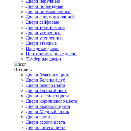
Двери наружные
Двери подъездные
Двери промышленные
Двери с шумоизоляцией
Двери сейфовые
Двери технические
Двери усиленные
Двери утепленные
Двери этажные
Парадные двери
Противопожарные двери
Тамбурные двери
По цвету
Двери бежевого цвета
Двери Белёный дуб
Двери белого цвета
Двери Грецкий орех
Двери зеленого цвета
Двери коричневого цвета
Двери красного цвета
Двери Медный антик
Двери светлые
Двери серого цвета
Двери синего цвета