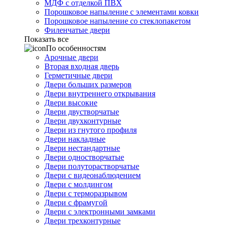
МДФ с отделкой ПВХ
Порошковое напыление с элементами ковки
Порошковое напыление со стеклопакетом
Филенчатые двери
Показать все
По особенностям
Арочные двери
Вторая входная дверь
Герметичные двери
Двери больших размеров
Двери внутреннего открывания
Двери высокие
Двери двустворчатые
Двери двухконтурные
Двери из гнутого профиля
Двери накладные
Двери нестандартные
Двери одностворчатые
Двери полуторастворчатые
Двери с видеонаблюдением
Двери с молдингом
Двери с терморазрывом
Двери с фрамугой
Двери с электронными замками
Двери трехконтурные