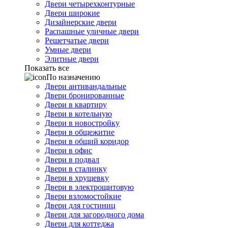
Двери четырехконтурные
Двери широкие
Дизайнерские двери
Распашные уличные двери
Решетчатые двери
Умные двери
Элитные двери
Показать все
По назначению
Двери антивандальные
Двери бронированные
Двери в квартиру
Двери в котельную
Двери в новостройку
Двери в общежитие
Двери в общий коридор
Двери в офис
Двери в подвал
Двери в сталинку
Двери в хрущевку
Двери в электрощитовую
Двери взломостойкие
Двери для гостиниц
Двери для загородного дома
Двери для коттеджа