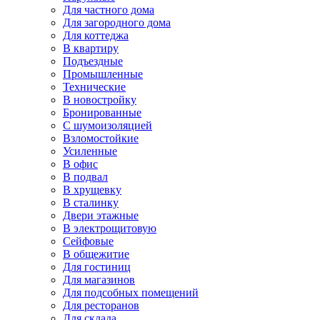
Для частного дома
Для загородного дома
Для коттеджа
В квартиру
Подъездные
Промышленные
Технические
В новостройку
Бронированные
С шумоизоляцией
Взломостойкие
Усиленные
В офис
В подвал
В хрущевку
В сталинку
Двери этажные
В электрощитовую
Сейфовые
В общежитие
Для гостиниц
Для магазинов
Для подсобных помещений
Для ресторанов
Для склада