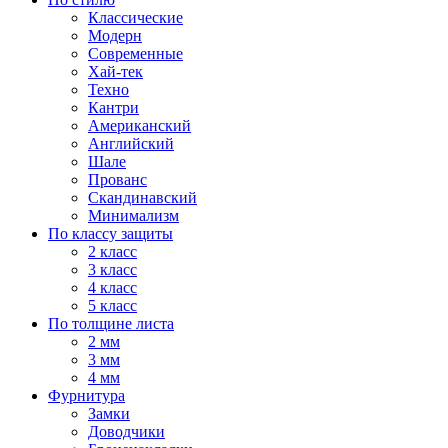
Классические
Модерн
Современные
Хай-тек
Техно
Кантри
Американский
Английский
Шале
Прованс
Скандинавский
Минимализм
По классу защиты
2 класс
3 класс
4 класс
5 класс
По толщине листа
2 мм
3 мм
4 мм
Фурнитура
Замки
Доводчики