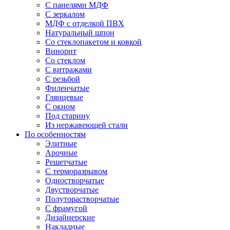
С панелями МДФ
С зеркалом
МДФ с отделкой ПВХ
Натуральный шпон
Со стеклопакетом и ковкой
Винорит
Со стеклом
С витражами
С резьбой
Филенчатые
Глянцевые
С окном
Под старину
Из нержавеющей стали
По особенностям
Элитные
Арочные
Решетчатые
С терморазрывом
Одностворчатые
Двустворчатые
Полуторастворчатые
С фрамугой
Дизайнерские
Накладные