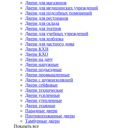
Двери для магазинов
Двери для медицинских учреждений
Двери для подсобных помещений
Двери для ресторанов
Двери для склада
Двери для театров
Двери для учебных учреждений
Двери для хозблока
Двери для частного дома
Двери КХН
Двери КХО
Двери на дачу
Двери наружные
Двери подъездные
Двери промышленные
Двери с шумоизоляцией
Двери сейфовые
Двери технические
Двери усиленные
Двери утепленные
Двери этажные
Парадные двери
Противопожарные двери
Тамбурные двери
Показать все