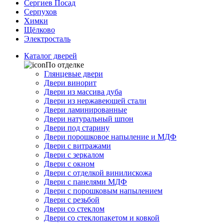
Сергиев Посад
Серпухов
Химки
Щёлково
Электросталь
Каталог дверей
По отделке
Глянцевые двери
Двери винорит
Двери из массива дуба
Двери из нержавеющей стали
Двери ламинированные
Двери натуральный шпон
Двери под старину
Двери порошковое напыление и МДФ
Двери с витражами
Двери с зеркалом
Двери с окном
Двери с отделкой винилискожа
Двери с панелями МДФ
Двери с порошковым напылением
Двери с резьбой
Двери со стеклом
Двери со стеклопакетом и ковкой