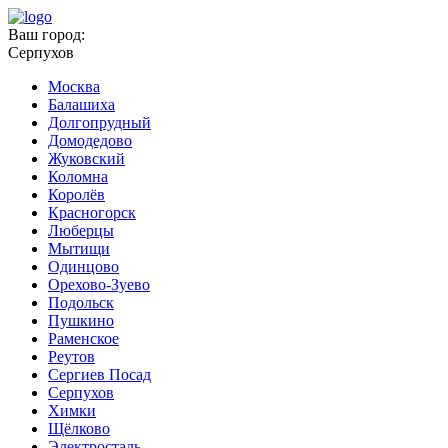
Ваш город:
Серпухов
Москва
Балашиха
Долгопрудный
Домодедово
Жуковский
Коломна
Королёв
Красногорск
Люберцы
Мытищи
Одинцово
Орехово-Зуево
Подольск
Пушкино
Раменское
Реутов
Сергиев Посад
Серпухов
Химки
Щёлково
Электросталь