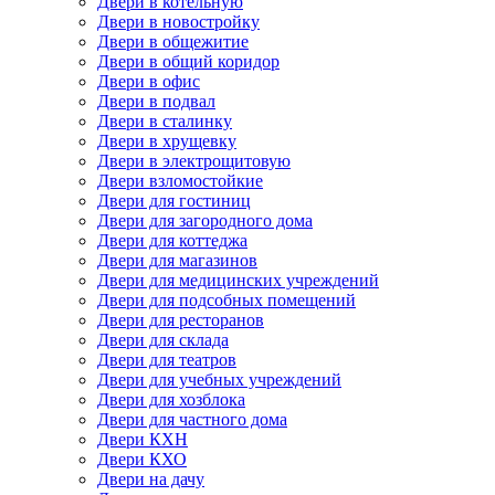
Двери в котельную
Двери в новостройку
Двери в общежитие
Двери в общий коридор
Двери в офис
Двери в подвал
Двери в сталинку
Двери в хрущевку
Двери в электрощитовую
Двери взломостойкие
Двери для гостиниц
Двери для загородного дома
Двери для коттеджа
Двери для магазинов
Двери для медицинских учреждений
Двери для подсобных помещений
Двери для ресторанов
Двери для склада
Двери для театров
Двери для учебных учреждений
Двери для хозблока
Двери для частного дома
Двери КХН
Двери КХО
Двери на дачу