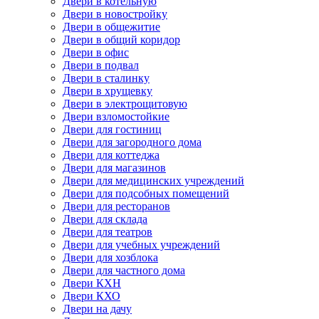
Двери в котельную
Двери в новостройку
Двери в общежитие
Двери в общий коридор
Двери в офис
Двери в подвал
Двери в сталинку
Двери в хрущевку
Двери в электрощитовую
Двери взломостойкие
Двери для гостиниц
Двери для загородного дома
Двери для коттеджа
Двери для магазинов
Двери для медицинских учреждений
Двери для подсобных помещений
Двери для ресторанов
Двери для склада
Двери для театров
Двери для учебных учреждений
Двери для хозблока
Двери для частного дома
Двери КХН
Двери КХО
Двери на дачу