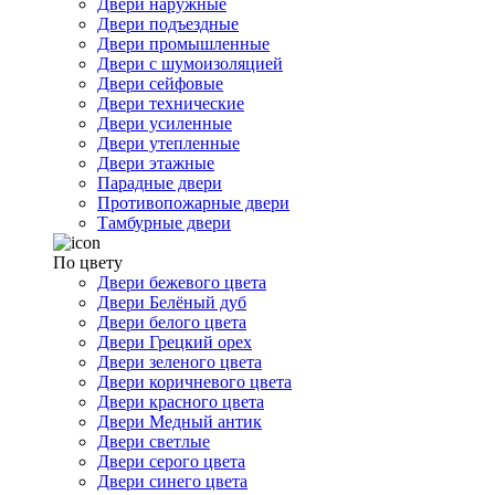
Двери наружные
Двери подъездные
Двери промышленные
Двери с шумоизоляцией
Двери сейфовые
Двери технические
Двери усиленные
Двери утепленные
Двери этажные
Парадные двери
Противопожарные двери
Тамбурные двери
По цвету
Двери бежевого цвета
Двери Белёный дуб
Двери белого цвета
Двери Грецкий орех
Двери зеленого цвета
Двери коричневого цвета
Двери красного цвета
Двери Медный антик
Двери светлые
Двери серого цвета
Двери синего цвета