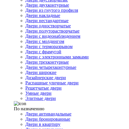
Двери двухконтурные
Двери из гнутого профиля
Двери накладные
Двери нестандартные
Двери одностворчатые
Двери полуторастворчатые
Двери с видеонаблюдением
Двери с молдингом
Двери с терморазрывом
Двери с фрамугой
Двери с электронными замками
Двери трехконтурные
Двери четырехконтурные
Двери широкие
Дизайнерские двери
Распашные уличные двери
Решетчатые двери
Умные двери
Элитные двери
По назначению
Двери антивандальные
Двери бронированные
Двери в квартиру