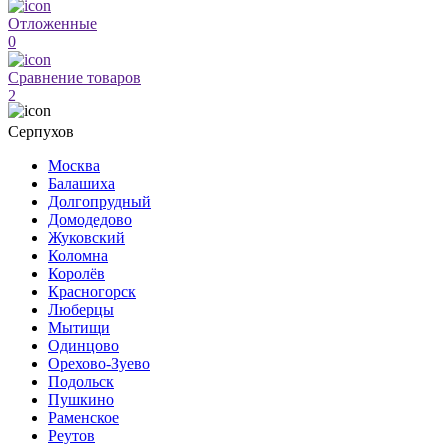
Отложенные
0
Сравнение товаров
2
Серпухов
Москва
Балашиха
Долгопрудный
Домодедово
Жуковский
Коломна
Королёв
Красногорск
Люберцы
Мытищи
Одинцово
Орехово-Зуево
Подольск
Пушкино
Раменское
Реутов