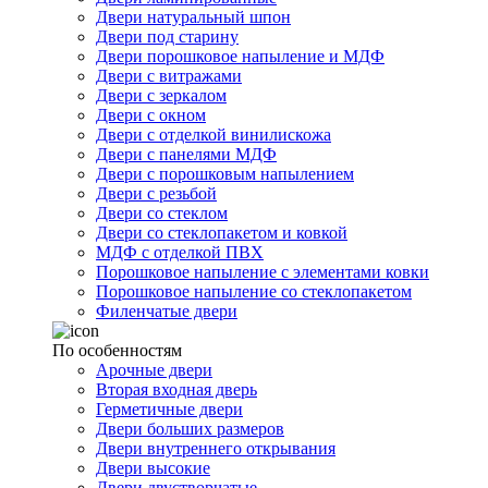
Двери натуральный шпон
Двери под старину
Двери порошковое напыление и МДФ
Двери с витражами
Двери с зеркалом
Двери с окном
Двери с отделкой винилискожа
Двери с панелями МДФ
Двери с порошковым напылением
Двери с резьбой
Двери со стеклом
Двери со стеклопакетом и ковкой
МДФ с отделкой ПВХ
Порошковое напыление с элементами ковки
Порошковое напыление со стеклопакетом
Филенчатые двери
По особенностям
Арочные двери
Вторая входная дверь
Герметичные двери
Двери больших размеров
Двери внутреннего открывания
Двери высокие
Двери двустворчатые