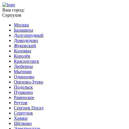
Ваш город:
Серпухов
Москва
Балашиха
Долгопрудный
Домодедово
Жуковский
Коломна
Королёв
Красногорск
Люберцы
Мытищи
Одинцово
Орехово-Зуево
Подольск
Пушкино
Раменское
Реутов
Сергиев Посад
Серпухов
Химки
Щёлково
Электросталь