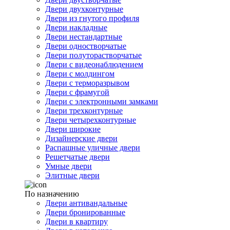
Двери двухконтурные
Двери из гнутого профиля
Двери накладные
Двери нестандартные
Двери одностворчатые
Двери полуторастворчатые
Двери с видеонаблюдением
Двери с молдингом
Двери с терморазрывом
Двери с фрамугой
Двери с электронными замками
Двери трехконтурные
Двери четырехконтурные
Двери широкие
Дизайнерские двери
Распашные уличные двери
Решетчатые двери
Умные двери
Элитные двери
По назначению
Двери антивандальные
Двери бронированные
Двери в квартиру