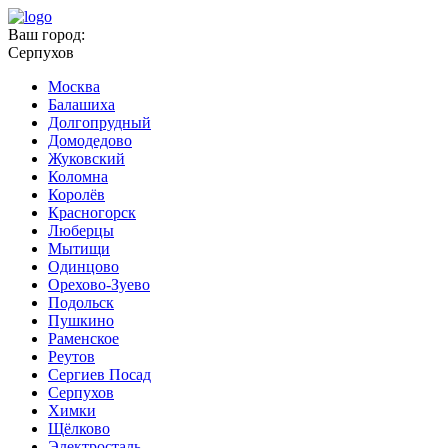
Ваш город:
Серпухов
Москва
Балашиха
Долгопрудный
Домодедово
Жуковский
Коломна
Королёв
Красногорск
Люберцы
Мытищи
Одинцово
Орехово-Зуево
Подольск
Пушкино
Раменское
Реутов
Сергиев Посад
Серпухов
Химки
Щёлково
Электросталь