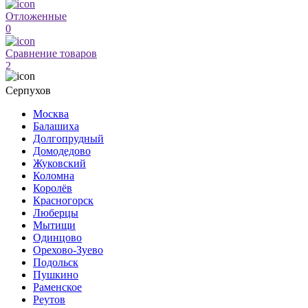
Отложенные
0
Сравнение товаров
2
Серпухов
Москва
Балашиха
Долгопрудный
Домодедово
Жуковский
Коломна
Королёв
Красногорск
Люберцы
Мытищи
Одинцово
Орехово-Зуево
Подольск
Пушкино
Раменское
Реутов