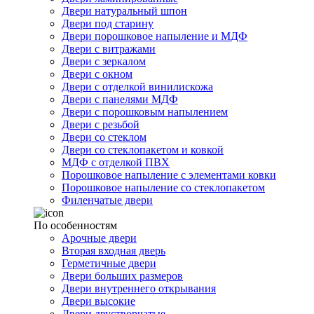
Двери натуральный шпон
Двери под старину
Двери порошковое напыление и МДФ
Двери с витражами
Двери с зеркалом
Двери с окном
Двери с отделкой винилискожа
Двери с панелями МДФ
Двери с порошковым напылением
Двери с резьбой
Двери со стеклом
Двери со стеклопакетом и ковкой
МДФ с отделкой ПВХ
Порошковое напыление с элементами ковки
Порошковое напыление со стеклопакетом
Филенчатые двери
По особенностям
Арочные двери
Вторая входная дверь
Герметичные двери
Двери больших размеров
Двери внутреннего открывания
Двери высокие
Двери двустворчатые