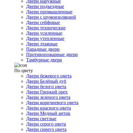
Двери наружные
Двери подъездные
Двери промышленные
Двери с шумоизоляцией
Двери сейфовые
Двери технические
Двери усиленные
Двери утепленные
Двери этажные
Парадные двери
Противопожарные двери
Тамбурные двери
По цвету
Двери бежевого цвета
Двери Белёный дуб
Двери белого цвета
Двери Грецкий орех
Двери зеленого цвета
Двери коричневого цвета
Двери красного цвета
Двери Медный антик
Двери светлые
Двери серого цвета
Двери синего цвета