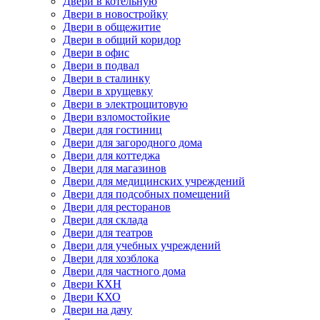
Двери в котельную
Двери в новостройку
Двери в общежитие
Двери в общий коридор
Двери в офис
Двери в подвал
Двери в сталинку
Двери в хрущевку
Двери в электрощитовую
Двери взломостойкие
Двери для гостиниц
Двери для загородного дома
Двери для коттеджа
Двери для магазинов
Двери для медицинских учреждений
Двери для подсобных помещений
Двери для ресторанов
Двери для склада
Двери для театров
Двери для учебных учреждений
Двери для хозблока
Двери для частного дома
Двери КХН
Двери КХО
Двери на дачу