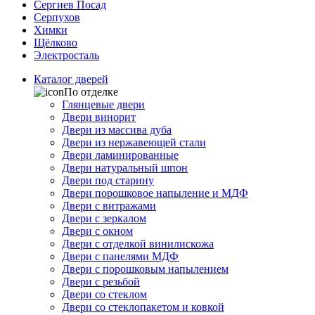
Сергиев Посад
Серпухов
Химки
Щёлково
Электросталь
Каталог дверей
По отделке
Глянцевые двери
Двери винорит
Двери из массива дуба
Двери из нержавеющей стали
Двери ламинированные
Двери натуральный шпон
Двери под старину
Двери порошковое напыление и МДФ
Двери с витражами
Двери с зеркалом
Двери с окном
Двери с отделкой винилискожа
Двери с панелями МДФ
Двери с порошковым напылением
Двери с резьбой
Двери со стеклом
Двери со стеклопакетом и ковкой