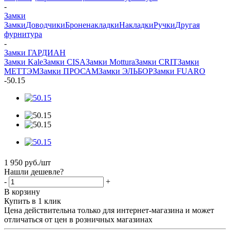
-
Замки
Замки
Доводчики
Броненакладки
Накладки
Ручки
Другая
фурнитура
-
Замки ГАРДИАН
Замки Kale
Замки CISA
Замки Mottura
Замки CRIT
Замки
МЕТТЭМ
Замки ПРОСАМ
Замки ЭЛЬБОР
Замки FUARO
-
50.15
1 950
руб.
/шт
Нашли дешевле?
-
+
В корзину
Купить в 1 клик
Цена действительна только для интернет-магазина и может
отличаться от цен в розничных магазинах