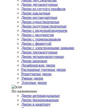
Двери двустворчатые
Двери двухконтурные
Двери из гнутого профиля
Двери накладные
Двери нестандартные
Двери одностворчатые
Двери полуторастворчатые
Двери с видеонаблюдением
Двери с молдингом
Двери с терморазрывом
Двери с фрамугой
Двери с электронными замками
Двери трехконтурные
Двери четырехконтурные
Двери широкие
Дизайнерские двери
Распашные уличные двери
Решетчатые двери
Умные двери
Элитные двери
По назначению
Двери антивандальные
Двери бронированные
Двери в квартиру