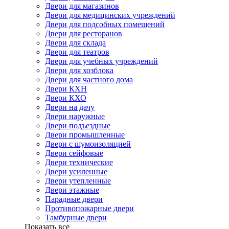
Двери для магазинов
Двери для медицинских учреждений
Двери для подсобных помещений
Двери для ресторанов
Двери для склада
Двери для театров
Двери для учебных учреждений
Двери для хозблока
Двери для частного дома
Двери КХН
Двери КХО
Двери на дачу
Двери наружные
Двери подъездные
Двери промышленные
Двери с шумоизоляцией
Двери сейфовые
Двери технические
Двери усиленные
Двери утепленные
Двери этажные
Парадные двери
Противопожарные двери
Тамбурные двери
Показать все