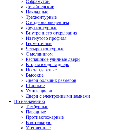
С фрамугой
Дизайнерские
Накладные
Трехконтурные
С видеонаблюдением
Двухконтурные
Внутреннего открывания
Из гнутого профиля
Герметичные
Четырехконтурные
С молдингом
Распашные уличные двери
Вторая входная дверь
Нестандартные
Высокие
Двери больших размеров
Широкие
Умные двери
Двери с электронными замками
По назначению
Тамбурные
Парадные
Противопожарные
В котельную
Утепленные