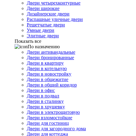
Двери четырехконтурные
Двери широкие
Дизайнерские двери
Распашные уличные двери
Решетчатые двери
Умные двери
Элитные двери
Показать все
По назначению
Двери антивандальные
Двери бронированные
Двери в квартиру
Двери в котельную
Двери в новостройку
Двери в общежитие
Двери в общий коридор
Двери в офис
Двери в подвал
Двери в сталинку
Двери в хрущевку
Двери в электрощитовую
Двери взломостойкие
Двери для гостиниц
Двери для загородного дома
Двери для коттеджа