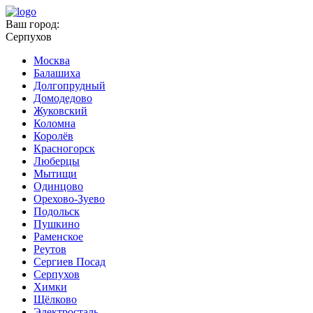
Ваш город:
Серпухов
Москва
Балашиха
Долгопрудный
Домодедово
Жуковский
Коломна
Королёв
Красногорск
Люберцы
Мытищи
Одинцово
Орехово-Зуево
Подольск
Пушкино
Раменское
Реутов
Сергиев Посад
Серпухов
Химки
Щёлково
Электросталь