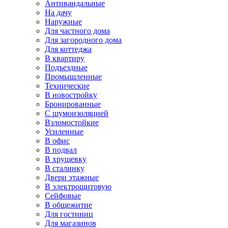
Антивандальные
На дачу
Наружные
Для частного дома
Для загородного дома
Для коттеджа
В квартиру
Подъездные
Промышленные
Технические
В новостройку
Бронированные
С шумоизоляцией
Взломостойкие
Усиленные
В офис
В подвал
В хрущевку
В сталинку
Двери этажные
В электрощитовую
Сейфовые
В общежитие
Для гостиниц
Для магазинов