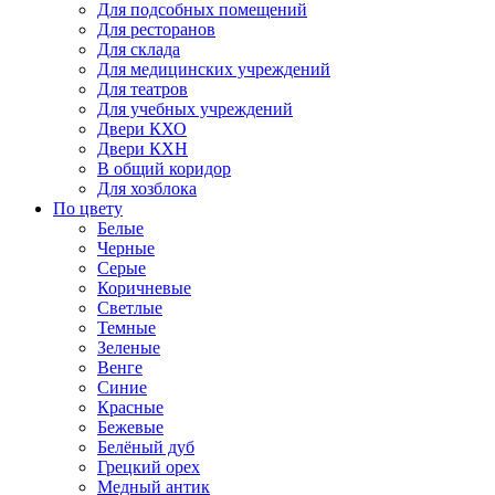
Для подсобных помещений
Для ресторанов
Для склада
Для медицинских учреждений
Для театров
Для учебных учреждений
Двери КХО
Двери КХН
В общий коридор
Для хозблока
По цвету
Белые
Черные
Серые
Коричневые
Светлые
Темные
Зеленые
Венге
Синие
Красные
Бежевые
Белёный дуб
Грецкий орех
Медный антик