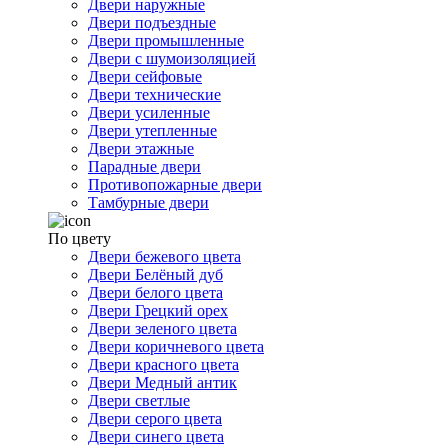
Двери наружные
Двери подъездные
Двери промышленные
Двери с шумоизоляцией
Двери сейфовые
Двери технические
Двери усиленные
Двери утепленные
Двери этажные
Парадные двери
Противопожарные двери
Тамбурные двери
По цвету
Двери бежевого цвета
Двери Белёный дуб
Двери белого цвета
Двери Грецкий орех
Двери зеленого цвета
Двери коричневого цвета
Двери красного цвета
Двери Медный антик
Двери светлые
Двери серого цвета
Двери синего цвета