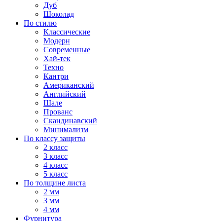
Дуб
Шоколад
По стилю
Классические
Модерн
Современные
Хай-тек
Техно
Кантри
Американский
Английский
Шале
Прованс
Скандинавский
Минимализм
По классу защиты
2 класс
3 класс
4 класс
5 класс
По толщине листа
2 мм
3 мм
4 мм
Фурнитура