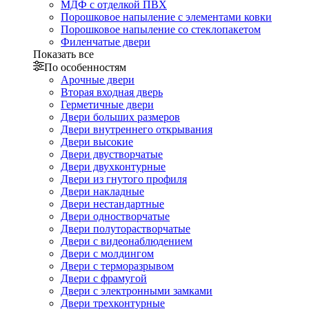
МДФ с отделкой ПВХ
Порошковое напыление с элементами ковки
Порошковое напыление со стеклопакетом
Филенчатые двери
Показать все
По особенностям
Арочные двери
Вторая входная дверь
Герметичные двери
Двери больших размеров
Двери внутреннего открывания
Двери высокие
Двери двустворчатые
Двери двухконтурные
Двери из гнутого профиля
Двери накладные
Двери нестандартные
Двери одностворчатые
Двери полуторастворчатые
Двери с видеонаблюдением
Двери с молдингом
Двери с терморазрывом
Двери с фрамугой
Двери с электронными замками
Двери трехконтурные