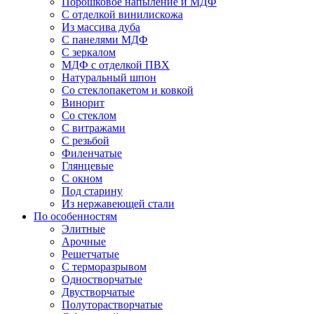
Порошковое напыление и МДФ
С отделкой винилискожа
Из массива дуба
С панелями МДФ
С зеркалом
МДФ с отделкой ПВХ
Натуральный шпон
Со стеклопакетом и ковкой
Винорит
Со стеклом
С витражами
С резьбой
Филенчатые
Глянцевые
С окном
Под старину
Из нержавеющей стали
По особенностям
Элитные
Арочные
Решетчатые
С терморазрывом
Одностворчатые
Двустворчатые
Полуторастворчатые