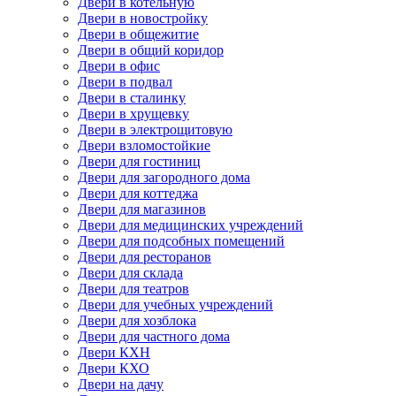
Двери в котельную
Двери в новостройку
Двери в общежитие
Двери в общий коридор
Двери в офис
Двери в подвал
Двери в сталинку
Двери в хрущевку
Двери в электрощитовую
Двери взломостойкие
Двери для гостиниц
Двери для загородного дома
Двери для коттеджа
Двери для магазинов
Двери для медицинских учреждений
Двери для подсобных помещений
Двери для ресторанов
Двери для склада
Двери для театров
Двери для учебных учреждений
Двери для хозблока
Двери для частного дома
Двери КХН
Двери КХО
Двери на дачу